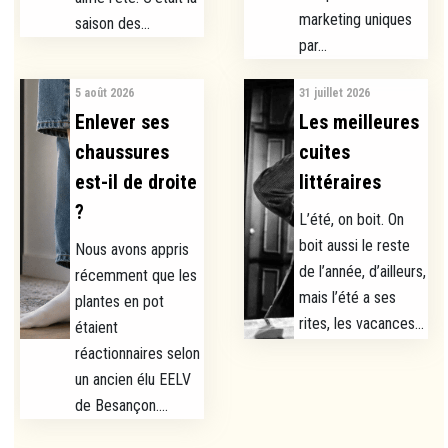
marketing uniques
saison des...
par...
5 août 2026
31 juillet 2026
Enlever ses
Les meilleures
chaussures
cuites
est-il de droite
littéraires
?
L’été, on boit. On
boit aussi le reste
Nous avons appris
de l’année, d’ailleurs,
récemment que les
mais l’été a ses
plantes en pot
rites, les vacances...
étaient
réactionnaires selon
un ancien élu EELV
de Besançon....