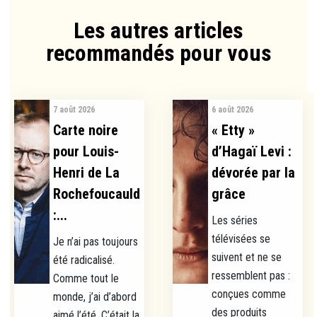
Les autres articles
recommandés pour vous​
7 août 2026
6 août 2026
Carte noire
« Etty »
pour Louis-
d’Hagaï Levi :
Henri de La
dévorée par la
Rochefoucauld
grâce
:...
Les séries
télévisées se
Je n’ai pas toujours
suivent et ne se
été radicalisé.
ressemblent pas :
Comme tout le
conçues comme
monde, j’ai d’abord
des produits
aimé l’été. C’était la