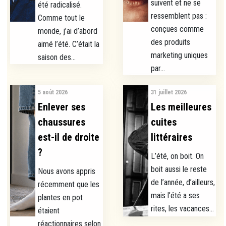
suivent et ne se
été radicalisé.
ressemblent pas :
Comme tout le
conçues comme
monde, j’ai d’abord
des produits
aimé l’été. C’était la
marketing uniques
saison des...
par...
5 août 2026
31 juillet 2026
Enlever ses
Les meilleures
chaussures
cuites
est-il de droite
littéraires
?
L’été, on boit. On
boit aussi le reste
Nous avons appris
de l’année, d’ailleurs,
récemment que les
mais l’été a ses
plantes en pot
rites, les vacances...
étaient
réactionnaires selon