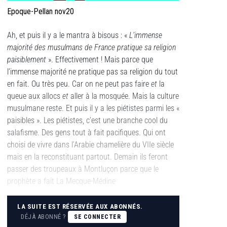
Epoque-Pellan nov20
Ah, et puis il y a le mantra à bisous : «
L’immense
majorité des musulmans de France pratique sa religion
paisiblement
». Effectivement ! Mais parce que
l’immense majorité ne pratique pas sa religion du tout
en fait. Ou très peu. Car on ne peut pas faire
et
la
queue aux allocs
et
aller à la mosquée. Mais la culture
musulmane reste. Et puis il y a les piétistes parmi les «
paisibles ». Les piétistes, c’est une branche cool du
salafisme. Des gens tout à fait pacifiques. Qui ont
choisi de vivre dans l’Arabie chamelière du VIIe siècle
mais en la reconstituant partout. Demain ils feront
passer des troupeaux à Montluçon parce que le
prophète a fait La Mecque-Médine
LA SUITE EST RÉSERVÉE AUX ABONNÉS.
DÉJÀ ABONNÉ ?
SE CONNECTER