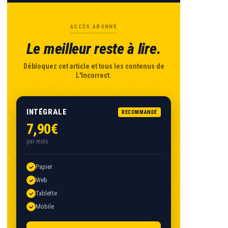
ACCÈS ABONNÉ
Le meilleur reste à lire.
Débloquez cet article et tous les contenus de
L'Incorrect.
INTÉGRALE
RECOMMANDÉ
7,90€
par mois
Papier
Web
Tablette
Mobile