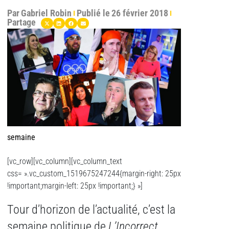
Par
Gabriel Robin
Publié le
26 février 2018
Partage
semaine
[vc_row][vc_column][vc_column_text
css= ».vc_custom_1519675247244{margin-right: 25px
!important;margin-left: 25px !important;} »]
Tour d’horizon de l’actualité, c’est la
semaine politique de
L’Incorrect