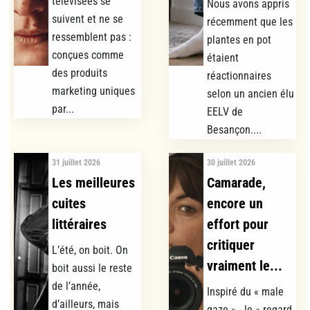
télévisées se
Nous avons appris
suivent et ne se
récemment que les
ressemblent pas :
plantes en pot
conçues comme
étaient
des produits
réactionnaires
marketing uniques
selon un ancien élu
par...
EELV de
Besançon....
31 juillet 2026
30 juillet 2026
Les meilleures
Camarade,
cuites
encore un
littéraires
effort pour
critiquer
L’été, on boit. On
vraiment le...
boit aussi le reste
de l’année,
Inspiré du « male
d’ailleurs, mais
gaze » - le « regard