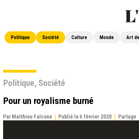
Politique
Société
Culture
Monde
Art de
Politique
,
Société
Pour un royalisme burné
Par
Matthieu Falcone
Publié le
6 février 2020
Partage