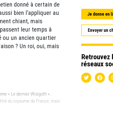
etien donné à certain de
aussi bien l’appliquer au
Je donne en l
ement chiant, mais
passent leur temps à
Envoyer un c
é ou un ancien quartier
aison ? Un roi, oui, mais
Retrouvez l
réseaux so
mme « Le dernier Wisigoth ».
ettré du royaume de France, mais