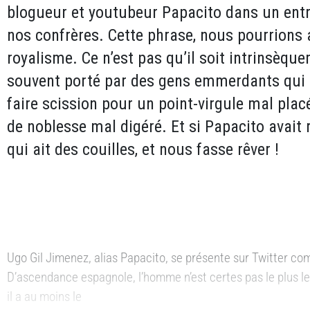
blogueur et youtubeur Papacito dans un entr
nos confrères. Cette phrase, nous pourrions 
royalisme. Ce n’est pas qu’il soit intrinsèqu
souvent porté par des gens emmerdants qui 
faire scission pour un point-virgule mal plac
de noblesse mal digéré. Et si Papacito avait r
qui ait des couilles, et nous fasse rêver !
Ugo Gil Jimenez, alias Papacito, se présente sur Twitter co
D’ascendance espagnole, l’homme n’est certes pas le plus l
il a au moins le