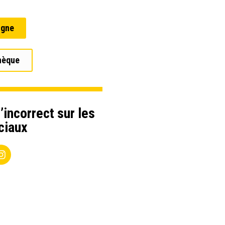
igne
hèque
’incorrect sur les
ciaux