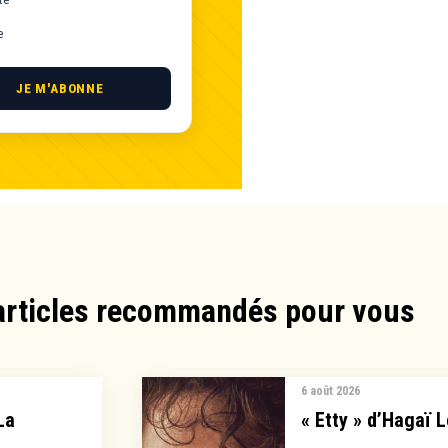
e
JE M'ABONNE
articles recommandés pour vous​
6 août 2026
La
« Etty » d’Hagaï L