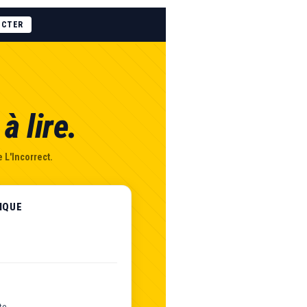
ECTER
à lire.
 L'Incorrect.
IQUE
te