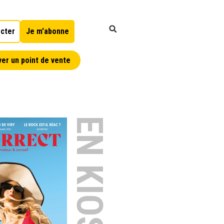
cter
Je m'abonne
er un point de vente
EN KIOSQUE