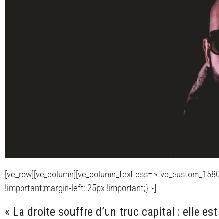
[vc_row][vc_column][vc_column_text css= ».vc_custom_158
!important;margin-left: 25px !important;} »]
« La droite souffre d’un truc capital : elle est