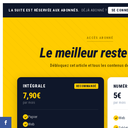
LA SUITE EST RÉSERVÉE AUX ABONNÉS.
DÉJÀ ABONNÉ ?
SE CONN
ACCÈS ABONNÉ
Le meilleur reste 
Débloquez cet article et tous les contenus de
INTÉGRALE
NUMÉR
RECOMMANDÉ
7,90€
5€
par mois
par mois
Papier
Web
Web
Tablet