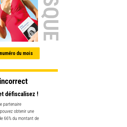
 numéro du mois
incorrect
et défiscalisez !
e partenaire
 pouvez obtenir une
 de 66% du montant de