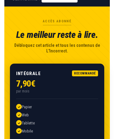
ACCÈS ABONNÉ
Le meilleur reste à lire.
Débloquez cet article et tous les contenus de
L'Incorrect.
INTÉGRALE
RECOMMANDÉ
7,90€
par mois
Papier
Web
Tablette
Mobile