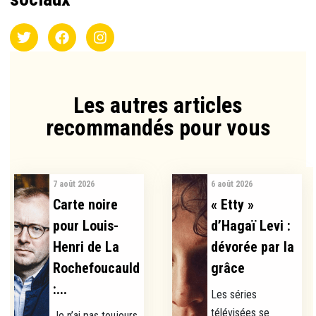
Les autres articles
recommandés pour vous​
7 août 2026
6 août 2026
Carte noire
« Etty »
pour Louis-
d’Hagaï Levi :
Henri de La
dévorée par la
Rochefoucauld
grâce
:...
Les séries
télévisées se
Je n’ai pas toujours