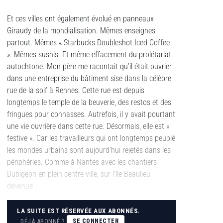
Et ces villes ont également évolué en panneaux
Giraudy de la mondialisation. Mêmes enseignes
partout. Mêmes « Starbucks Doubleshot Iced Coffee
». Mêmes sushis. Et même effacement du prolétariat
autochtone. Mon père me racontait qu’il était ouvrier
dans une entreprise du bâtiment sise dans la célèbre
rue de la soif à Rennes. Cette rue est depuis
longtemps le temple de la beuverie, des restos et des
fringues pour connasses. Autrefois, il y avait pourtant
une vie ouvrière dans cette rue. Désormais, elle est «
festive ». Car les travailleurs qui ont longtemps peuplé
les mondes urbains sont aujourd’hui rejetés dans les
périphéries. Comme à Nantes avec les chantiers
Dubigeon en plein centre-ville, sur l’île Beaulieu
devenue
LA SUITE EST RÉSERVÉE AUX ABONNÉS.
DÉJÀ ABONNÉ ?
SE CONNECTER