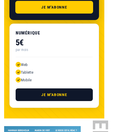
JE M'ABONNE
NUMÉRIQUE
5€
par mois
Web
Tablette
Mobile
JE M'ABONNE