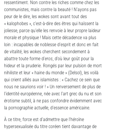
ressentiment. Non contre les riches comme chez les
communistes, mais contre la beauté ! N’ayons pas
peur de le dire, les wokes sont avant tout des
« kalophobes », c’est-à-dire des êtres qui haïssent la
joliesse, parce qu’elle les renvoie à leur propre laideur
morale et physique ! Mais cette décadence va plus
loin : incapables de noblesse d’esprit et donc en fait
de vitalité, les wokes cherchent secondement à
abattre toute forme d’
e
ros
, d’où leur goût pour la
hideur et la pruderie. Rongés par leur pulsion de mort
nihiliste et leur « haine du monde » (Delsol), les voilà
qui crient alliés aux islamistes : « Cachez ce sein que
nous ne saurions voir ! » Un renversement de plus de
l’identité européenne, née avec l’art grec du nu et son
érotisme subtil, à ne pas confondre évidemment avec
la pornographie actuelle, d’essence américaine.
À ce titre, force est d’admettre que l’héroïne
hypersexualisée du titre coréen tient davantage de