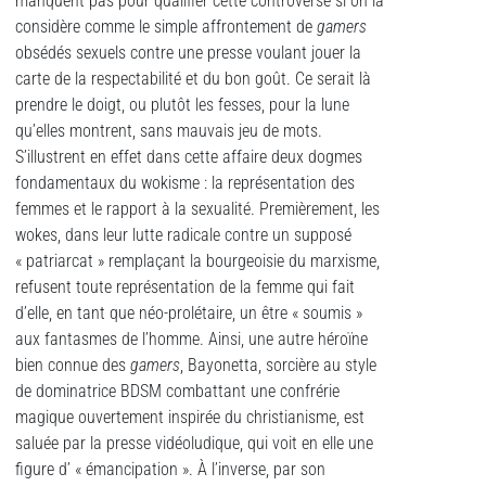
manquent pas pour qualifier cette controverse si on la
considère comme le simple affrontement de
gamers
obsédés sexuels contre une presse voulant jouer la
carte de la respectabilité et du bon goût. Ce serait là
prendre le doigt, ou plutôt les fesses, pour la lune
qu’elles montrent, sans mauvais jeu de mots.
S’illustrent en effet dans cette affaire deux dogmes
fondamentaux du wokisme : la représentation des
femmes et le rapport à la sexualité. Premièrement, les
wokes, dans leur lutte radicale contre un supposé
« patriarcat » remplaçant la bourgeoisie du marxisme,
refusent toute représentation de la femme qui fait
d’elle, en tant que néo-prolétaire, un être « soumis »
aux fantasmes de l’homme. Ainsi, une autre héroïne
bien connue des
gamers
, Bayonetta, sorcière au style
de dominatrice BDSM combattant une confrérie
magique ouvertement inspirée du christianisme, est
saluée par la presse vidéoludique, qui voit en elle une
figure d’ « émancipation ». À l’inverse, par son