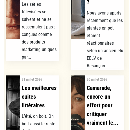
?
Les séries
télévisées se
Nous avons appris
suivent et ne se
récemment que les
ressemblent pas :
plantes en pot
conçues comme
étaient
des produits
réactionnaires
marketing uniques
selon un ancien élu
par...
EELV de
Besançon....
31 juillet 2026
30 juillet 2026
Les meilleures
Camarade,
cuites
encore un
littéraires
effort pour
critiquer
L’été, on boit. On
vraiment le...
boit aussi le reste