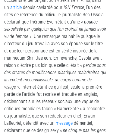
occidentale, dénonçant son « sexisme ». Ainsi, dans
un
article
depuis caviardé pour
IGN France
, l’un des
sites de référence du milieu, le journaliste Ben Ossola
déclarait que l’héroïne Eve n’était qu’une «
poupée
sexualisée par quelqu’un que l’on croirait ne jamais avoir
vu de femme
». Une remarque malhabile puisque le
directeur du jeu travailla avec son épouse sur le titre
et que leur personnage est en vérité inspirée de la
mannequin Shin Jae-eun. En revanche, Ossola avait
raison d’écrire plus loin que celle-ci était «
perdue sous
des strates de modifications plastiques maladroites qui
la rendent méconnaissable, de corps comme de
visage
». Internet étant ce qu’il est, seule la première
partie de l’article fut reprise et traduite en anglais,
déclenchant sur les réseaux sociaux une vague de
critiques mondiales façon « GamerGate » à l’encontre
du journaliste, que son rédacteur en chef, Erwan
Lafleuriel, défendit avec un
message
démentiel,
déclarant que ce design sexy «
ne choque pas les gens