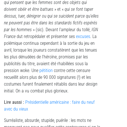
qui pensent que les femmes sont des objets qui
doivent obéir et être battues
» et «
qui se font taper
dessus, tuer, dénigrer ou qui se suicident parce qu’elles
ne peuvent pas être dans les standards fictifs espérés
par les hommes
» (sic). Devant l’ampleur du tollé,
IGN
France
dut retropédaler et présenter ses
excuses
. La
polémique continua cependant à la sortie du jeu en
avril, lorsque les joueurs constatèrent que les tenues
les plus dénudées de l’héroïne, promises par les
publicités du titre, avaient été rhabillées sous la
pression woke. Une
pétition
contre cette censure
recueillit alors plus de 90 000 signatures (!) et les
costumes furent finalement rétablis dans leur
design
initial. On a vu combat plus glorieux.
Lire aussi :
Présidentielle américaine : faire du neuf
avec du vieux
Surréaliste, absurde, stupide, puérile : les mots ne