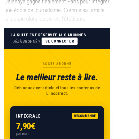
Delahaye gagne finalement Paris pour intégrer
une école de journalisme. Comme sa famille
lui coupe alors les vivres, l’étudiante
LA SUITE EST RÉSERVÉE AUX ABONNÉS.
DÉJÀ ABONNÉ ?
SE CONNECTER
ACCÈS ABONNÉ
Le meilleur reste à lire.
Débloquez cet article et tous les contenus de
L'Incorrect.
INTÉGRALE
RECOMMANDÉ
7,90€
par mois