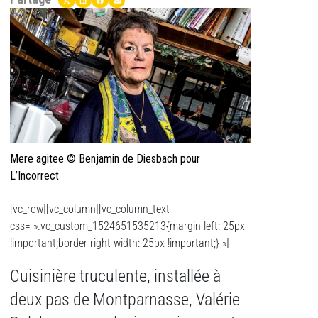
Mere agitee © Benjamin de Diesbach pour
L’Incorrect
[vc_row][vc_column][vc_column_text
css= ».vc_custom_1524651535213{margin-left: 25px
!important;border-right-width: 25px !important;} »]
Cuisinière truculente, installée à
deux pas de Montparnasse, Valérie