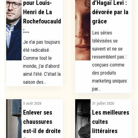
pour Louis-
d’Hagaï Levi :
Henri de La
dévorée par la
Rochefoucauld
grâce
:...
Les séries
télévisées se
Je n’ai pas toujours
suivent et ne se
été radicalisé.
ressemblent pas :
Comme tout le
conçues comme
monde, j’ai d’abord
des produits
aimé l’été. C’était la
marketing uniques
saison des...
par...
5 août 2026
31 juillet 2026
Enlever ses
Les meilleures
chaussures
cuites
est-il de droite
littéraires