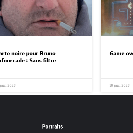
arte noire pour Bruno
Game ove
afourcade : Sans filtre
 juin 2025
19 juin 2025
Portraits