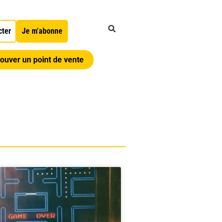
cter
Je m'abonne
ouver un point de vente