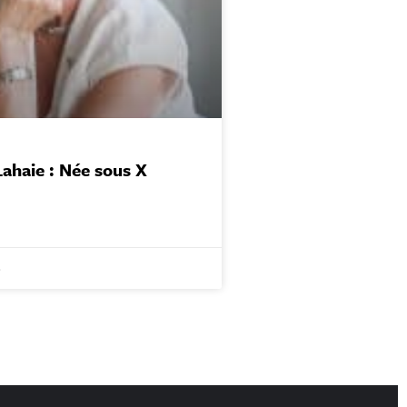
Lahaie : Née sous X
6