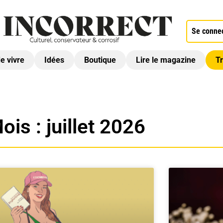
Se conne
de vivre
Idées
Boutique
Lire le magazine
Tr
ois : juillet 2026