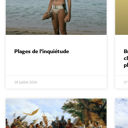
Plages de l’inquiétude
B
c
p
28 juillet 2026
27