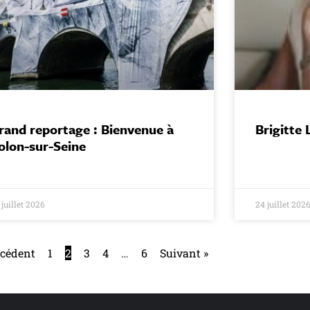
rand reportage : Bienvenue à
Brigitte 
olon-sur-Seine
 juillet 2026
24 juillet 202
écédent
1
2
3
4
…
6
Suivant »