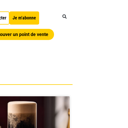
cter
Je m'abonne
ouver un point de vente