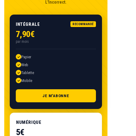
L'Incorrect.
INTÉGRALE
RECOMMANDÉ
7,90€
par mois
Papier
Web
Tablette
Mobile
JE M'ABONNE
NUMÉRIQUE
5€