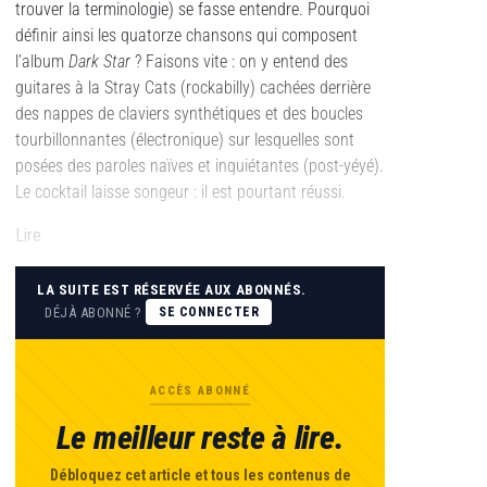
trouver la terminologie) se fasse entendre. Pourquoi
définir ainsi les quatorze chansons qui composent
l’album
Dark Star
? Faisons vite : on y entend des
guitares à la Stray Cats (rockabilly) cachées derrière
des nappes de claviers synthétiques et des boucles
tourbillonnantes (électronique) sur lesquelles sont
posées des paroles naïves et inquiétantes (post-yéyé).
Le cocktail laisse songeur : il est pourtant réussi.
Lire
LA SUITE EST RÉSERVÉE AUX ABONNÉS.
DÉJÀ ABONNÉ ?
SE CONNECTER
ACCÈS ABONNÉ
Le meilleur reste à lire.
Débloquez cet article et tous les contenus de