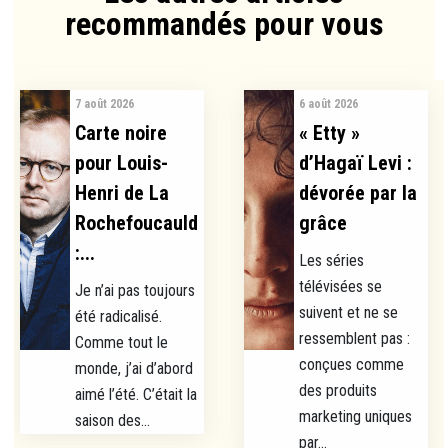
recommandés pour vous​
7 août 2026
6 août 2026
Carte noire
« Etty »
pour Louis-
d’Hagaï Levi :
Henri de La
dévorée par la
Rochefoucauld
grâce
:...
Les séries
télévisées se
Je n’ai pas toujours
suivent et ne se
été radicalisé.
ressemblent pas :
Comme tout le
conçues comme
monde, j’ai d’abord
des produits
aimé l’été. C’était la
marketing uniques
saison des...
par...