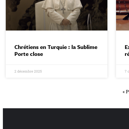
Chrétiens en Turquie : la Sublime
E
Porte close
r
2 décembre 2025
7 
« 