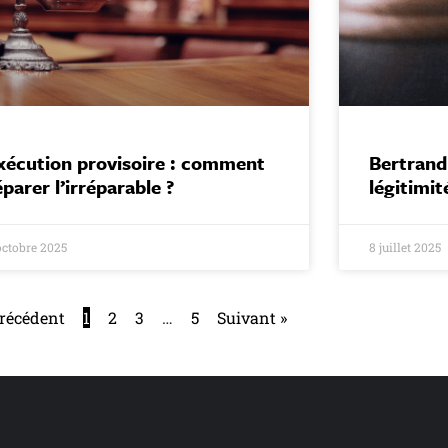
xécution provisoire : comment
Bertrand
éparer l’irréparable ?
légitimit
octobre 2025
8 juillet 2025
Précédent
1
2
3
…
5
Suivant »