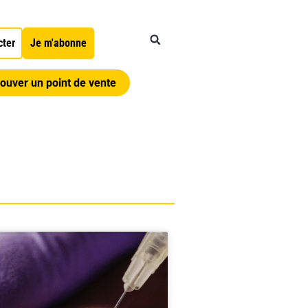
cter
Je m'abonne
ouver un point de vente