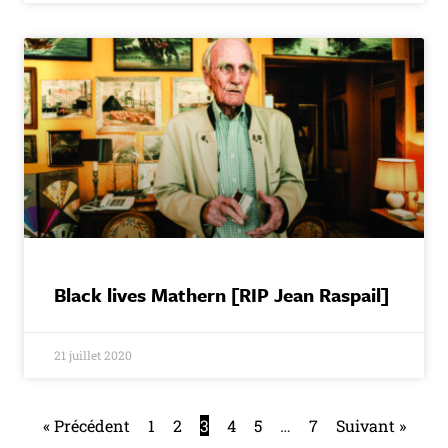
Black lives Mathern [RIP Jean Raspail]
21 juillet 2020
« Précédent
1
2
3
4
5
…
7
Suivant »