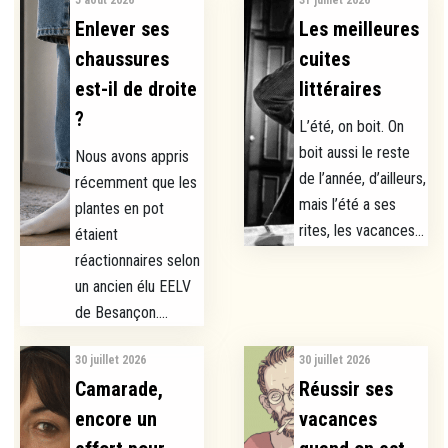
5 août 2026
31 juillet 2026
Enlever ses
Les meilleures
chaussures
cuites
est-il de droite
littéraires
?
L’été, on boit. On
boit aussi le reste
Nous avons appris
de l’année, d’ailleurs,
récemment que les
mais l’été a ses
plantes en pot
rites, les vacances...
étaient
réactionnaires selon
un ancien élu EELV
de Besançon....
30 juillet 2026
30 juillet 2026
Camarade,
Réussir ses
encore un
vacances