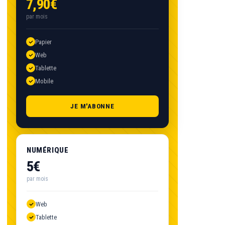
7,90€
par mois
Papier
Web
Tablette
Mobile
JE M'ABONNE
NUMÉRIQUE
5€
par mois
Web
Tablette