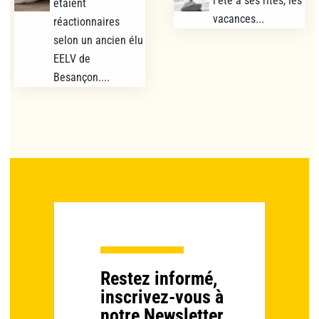
l’été a ses rites, les
étaient
vacances...
réactionnaires
selon un ancien élu
EELV de
Besançon....
Restez informé,
inscrivez-vous à
notre Newsletter