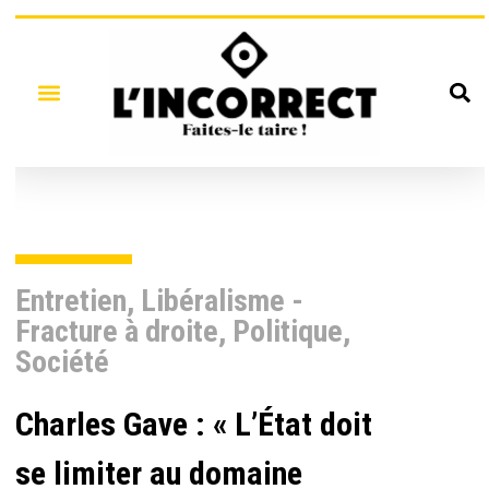
Entretien
,
Libéralisme -
Fracture à droite
,
Politique
,
Société
Charles Gave : « L’État doit
se limiter au domaine