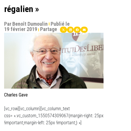
régalien »
Par
Benoît Dumoulin
Publié le
19 février 2019
Partage
Charles Gave
[vc_row][vc_column][vc_column_text
css= ».vc_custom_1550574309067{margin-right: 25px
!important;margin-left: 25px !important;} »]