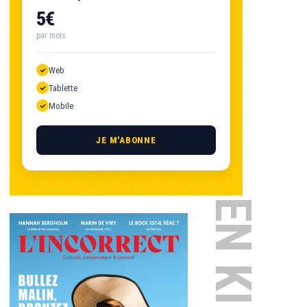
5€
par mois
Web
Tablette
Mobile
JE M'ABONNE