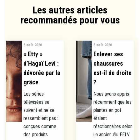
Les autres articles
recommandés pour vous​
6 août 2026
5 août 2026
« Etty »
Enlever ses
d’Hagaï Levi :
chaussures
dévorée par la
est-il de droite
grâce
?
Les séries
Nous avons appris
télévisées se
récemment que les
suivent et ne se
plantes en pot
ressemblent pas :
étaient
conçues comme
réactionnaires selon
des produits
un ancien élu EELV