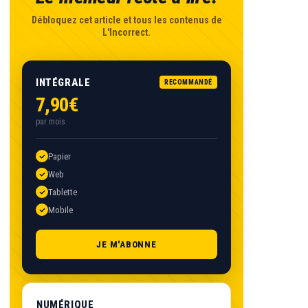
Débloquez cet article et tous les contenus de
L'Incorrect.
INTÉGRALE
RECOMMANDÉ
7,90€
par mois
Papier
Web
Tablette
Mobile
JE M'ABONNE
NUMÉRIQUE