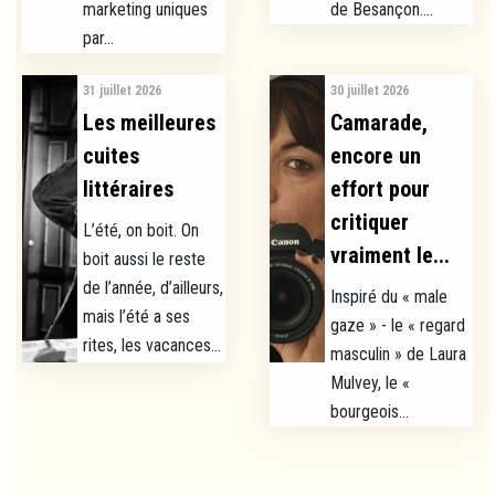
marketing uniques
de Besançon....
par...
31 juillet 2026
30 juillet 2026
Les meilleures
Camarade,
cuites
encore un
littéraires
effort pour
critiquer
L’été, on boit. On
vraiment le...
boit aussi le reste
de l’année, d’ailleurs,
Inspiré du « male
mais l’été a ses
gaze » - le « regard
rites, les vacances...
masculin » de Laura
Mulvey, le «
bourgeois...