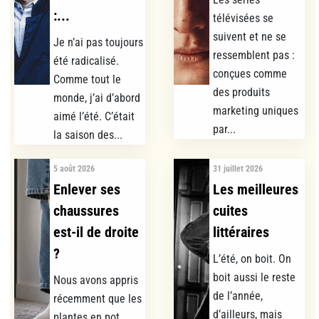
:...
télévisées se
suivent et ne se
Je n’ai pas toujours
ressemblent pas :
été radicalisé.
conçues comme
Comme tout le
des produits
monde, j’ai d’abord
marketing uniques
aimé l’été. C’était
par...
la saison des...
5 août 2026
31 juillet 2026
Enlever ses
Les meilleures
chaussures
cuites
est-il de droite
littéraires
?
L’été, on boit. On
boit aussi le reste
Nous avons appris
de l’année,
récemment que les
d’ailleurs, mais
plantes en pot