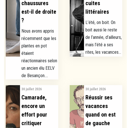
chaussures
cuites
est-il de droite
littéraires
?
L’été, on boit. On
boit aussi le reste
Nous avons appris
de l’année, d’ailleurs,
récemment que les
mais l’été a ses
plantes en pot
rites, les vacances...
étaient
réactionnaires selon
un ancien élu EELV
de Besançon....
30 juillet 2026
30 juillet 2026
Camarade,
Réussir ses
encore un
vacances
effort pour
quand on est
critiquer
de gauche