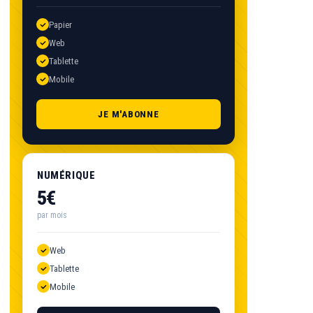
Papier
Web
Tablette
Mobile
JE M'ABONNE
NUMÉRIQUE
5€
par mois
Web
Tablette
Mobile