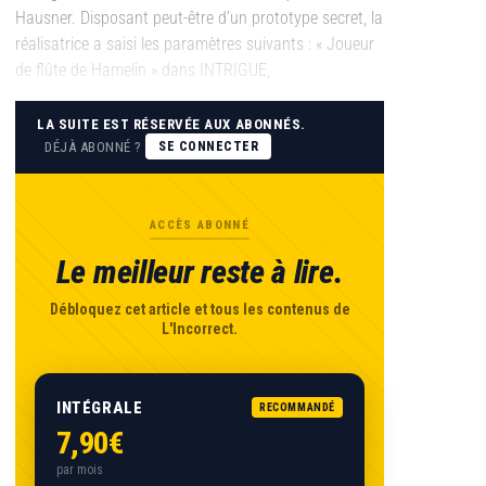
Hausner. Disposant peut-être d’un prototype secret, la
réalisatrice a saisi les paramètres suivants : « Joueur
de flûte de Hamelin » dans INTRIGUE,
LA SUITE EST RÉSERVÉE AUX ABONNÉS.
DÉJÀ ABONNÉ ?
SE CONNECTER
ACCÈS ABONNÉ
Le meilleur reste à lire.
Débloquez cet article et tous les contenus de
L'Incorrect.
INTÉGRALE
RECOMMANDÉ
7,90€
par mois