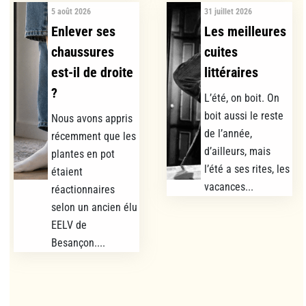
5 août 2026
31 juillet 2026
Enlever ses
Les meilleures
chaussures
cuites
est-il de droite
littéraires
?
L’été, on boit. On
boit aussi le reste
Nous avons appris
de l’année,
récemment que les
d’ailleurs, mais
plantes en pot
l’été a ses rites, les
étaient
vacances...
réactionnaires
selon un ancien élu
EELV de
Besançon....