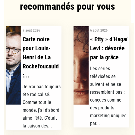
recommandés pour vous​
7 août 2026
6 août 2026
Carte noire
« Etty » d’Hagaï
pour Louis-
Levi : dévorée
Henri de La
par la grâce
Rochefoucauld
Les séries
:...
télévisées se
suivent et ne se
Je n’ai pas toujours
ressemblent pas :
été radicalisé.
conçues comme
Comme tout le
des produits
monde, j’ai d’abord
marketing uniques
aimé l’été. C’était
par...
la saison des...