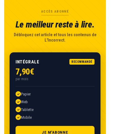
ACCÈS ABONNÉ
Le meilleur reste à lire.
Débloquez cet article et tous les contenus de
L'Incorrect.
INTÉGRALE
RECOMMANDÉ
7,90€
par mois
Papier
Web
Tablette
Mobile
JE M'ABONNE