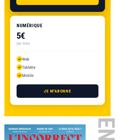
NUMÉRIQUE
5€
par mois
Web
Tablette
Mobile
JE M'ABONNE