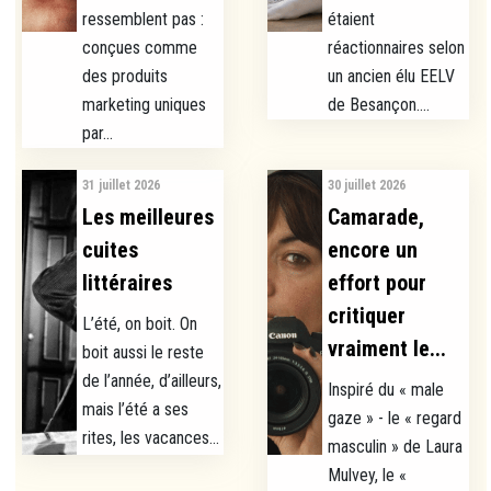
ressemblent pas :
étaient
conçues comme
réactionnaires selon
des produits
un ancien élu EELV
marketing uniques
de Besançon....
par...
31 juillet 2026
30 juillet 2026
Les meilleures
Camarade,
cuites
encore un
littéraires
effort pour
critiquer
L’été, on boit. On
vraiment le...
boit aussi le reste
de l’année, d’ailleurs,
Inspiré du « male
mais l’été a ses
gaze » - le « regard
rites, les vacances...
masculin » de Laura
Mulvey, le «