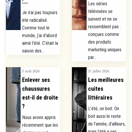
:...
Les séries
télévisées se
Je n’ai pas toujours
suivent et ne se
été radicalisé.
ressemblent pas :
Comme tout le
conçues comme
monde, j’ai d’abord
des produits
aimé l’été. C’était la
marketing uniques
saison des...
par...
5 août 2026
31 juillet 2026
Enlever ses
Les meilleures
chaussures
cuites
est-il de droite
littéraires
?
L’été, on boit. On
boit aussi le reste
Nous avons appris
de l’année, d’ailleurs,
récemment que les
mais l’été a ses