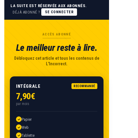
LA SUITE EST RÉSERVÉE AUX ABONNÉS.
DÉJÀ ABONNÉ ?
SE CONNECTER
ACCÈS ABONNÉ
Le meilleur reste à lire.
Débloquez cet article et tous les contenus de
L'Incorrect.
INTÉGRALE
RECOMMANDÉ
7,90€
par mois
Papier
Web
Tablette