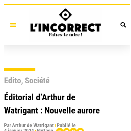
Edito
,
Société
Éditorial d’Arthur de
Watrigant : Nouvelle aurore
Par
Arthur de Watrigant
Publié le
4 janvier 2024
Partage