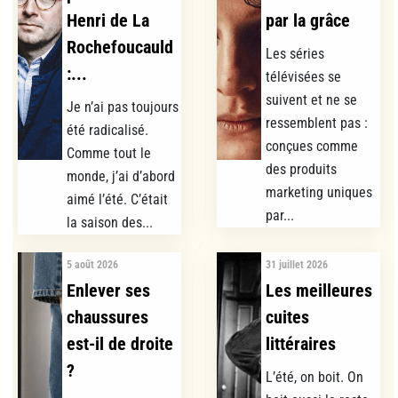
Henri de La
par la grâce
Rochefoucauld
Les séries
:...
télévisées se
suivent et ne se
Je n’ai pas toujours
ressemblent pas :
été radicalisé.
conçues comme
Comme tout le
des produits
monde, j’ai d’abord
marketing uniques
aimé l’été. C’était
par...
la saison des...
5 août 2026
31 juillet 2026
Enlever ses
Les meilleures
chaussures
cuites
est-il de droite
littéraires
?
L’été, on boit. On