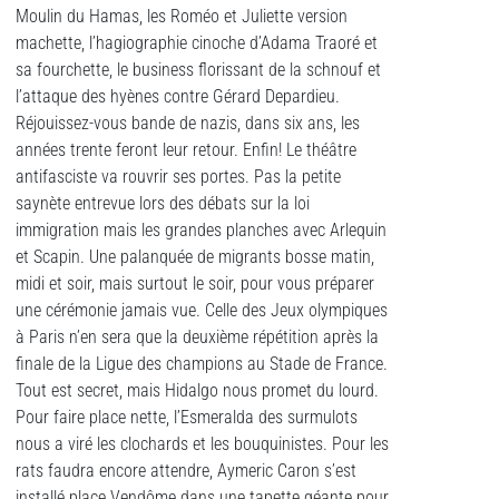
Moulin du Hamas, les Roméo et Juliette version
machette, l’hagiographie cinoche d’Adama Traoré et
sa fourchette, le business florissant de la schnouf et
l’attaque des hyènes contre Gérard Depardieu.
Réjouissez-vous bande de nazis, dans six ans, les
années trente feront leur retour. Enfin! Le théâtre
antifasciste va rouvrir ses portes. Pas la petite
saynète entrevue lors des débats sur la loi
immigration mais les grandes planches avec Arlequin
et Scapin. Une palanquée de migrants bosse matin,
midi et soir, mais surtout le soir, pour vous préparer
une cérémonie jamais vue. Celle des Jeux olympiques
à Paris n’en sera que la deuxième répétition après la
finale de la Ligue des champions au Stade de France.
Tout est secret, mais Hidalgo nous promet du lourd.
Pour faire place nette, l’Esmeralda des surmulots
nous a viré les clochards et les bouquinistes. Pour les
rats faudra encore attendre, Aymeric Caron s’est
installé place Vendôme dans une tapette géante pour