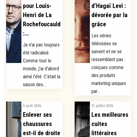
pour Louis-
d’Hagaï Levi :
Henri de La
dévorée par la
Rochefoucauld
grâce
:...
Les séries
télévisées se
Je n’ai pas toujours
suivent et ne se
été radicalisé.
ressemblent pas :
Comme tout le
conçues comme
monde, j’ai d’abord
des produits
aimé l’été. C’était la
marketing uniques
saison des...
par...
5 août 2026
31 juillet 2026
Enlever ses
Les meilleures
chaussures
cuites
est-il de droite
littéraires