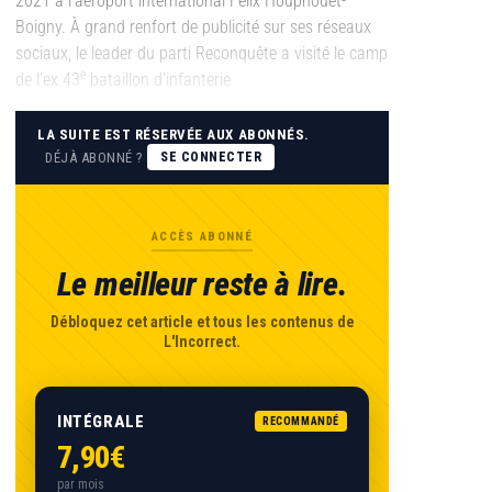
2021 à l’aéroport international Félix Houphouët-
Boigny. À grand renfort de publicité sur ses réseaux
sociaux, le leader du parti Reconquête a visité le camp
e
de l’ex 43
bataillon d’infanterie
LA SUITE EST RÉSERVÉE AUX ABONNÉS.
DÉJÀ ABONNÉ ?
SE CONNECTER
ACCÈS ABONNÉ
Le meilleur reste à lire.
Débloquez cet article et tous les contenus de
L'Incorrect.
INTÉGRALE
RECOMMANDÉ
7,90€
par mois