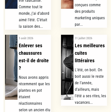
été radicalisé.
conçues comme
Comme tout le
des produits
monde, j’ai d’abord
marketing uniques
aimé l’été. C’était
par...
la saison des...
5 août 2026
31 juillet 2026
Enlever ses
Les meilleures
chaussures
cuites
est-il de droite
littéraires
?
L’été, on boit. On
boit aussi le reste
Nous avons appris
de l’année,
récemment que les
d’ailleurs, mais
plantes en pot
l’été a ses rites, les
étaient
vacances...
réactionnaires
selon un ancien élu