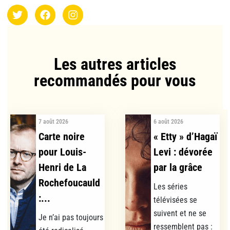
Les autres articles
recommandés pour vous​
7 août 2026
6 août 2026
Carte noire
« Etty » d’Hagaï
pour Louis-
Levi : dévorée
Henri de La
par la grâce
Rochefoucauld
Les séries
:...
télévisées se
suivent et ne se
Je n’ai pas toujours
ressemblent pas :