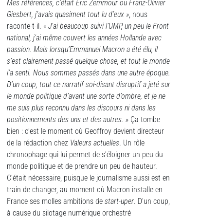
Mes références, c’était Éric Zemmour ou Franz-Olivier
Giesbert, j’avais quasiment tout lu d’eux »
, nous
raconte-t-il.
« J’ai beaucoup suivi l’UMP, un peu le Front
national, j’ai même couvert les années Hollande avec
passion. Mais lorsqu’Emmanuel Macron a été élu, il
s’est clairement passé quelque chose, et tout le monde
l’a senti. Nous sommes passés dans une autre époque.
D’un coup, tout ce narratif soi-disant disruptif a jeté sur
le monde politique d’avant une sorte d’ombre, et je ne
me suis plus reconnu dans les discours ni dans les
positionnements des uns et des autres. »
Ça tombe
bien : c’est le moment où Geoffroy devient directeur
de la rédaction chez
Valeurs actuelles
. Un rôle
chronophage qui lui permet de s’éloigner un peu du
monde politique et de prendre un peu de hauteur.
C’était nécessaire, puisque le journalisme aussi est en
train de changer, au moment où Macron installe en
France ses molles ambitions de
start-uper
. D’un coup,
à cause du silotage numérique orchestré