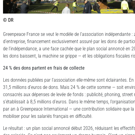
© DR
Greenpeace France se veut le modèle de l’association indépendante : 
d’entreprise, financement exclusivement assuré par les dons de particu
de l’indépendance, a une face cachée que le plan social annoncé en 2
les dons baissent, la machine se grippe — et les obligations fiscales r
24 % des dons partent en frais de collecte
Les données publiées par l’association elle-même sont éclairantes. E
31,5 millions d’euros de dons. Mais 24 % de cette somme — soit enviro
consacrés aux dépenses de levée de fonds : publicité, phoning, street 
s’établissait à 8,5 millions d’euros. Dans le même temps, l’organisation
par an à Greenpeace International — une contribution solidaire que la 
mobiliser pour les salariés français en difficulté.
Le résultat : un plan social annoncé début 2026, réduisant les effecti