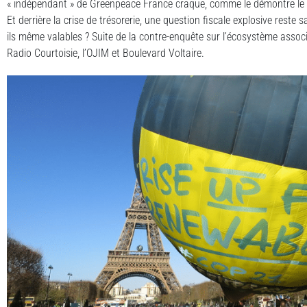
« indépendant » de Greenpeace France craque, comme le démontre le 
Et derrière la crise de trésorerie, une question fiscale explosive reste
ils même valables ? Suite de la contre-enquête sur l’écosystème assoc
Radio Courtoisie, l’OJIM et Boulevard Voltaire.