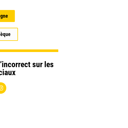
igne
hèque
’incorrect sur les
ciaux