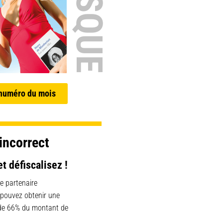
 numéro du mois
incorrect
et défiscalisez !
e partenaire
 pouvez obtenir une
 de 66% du montant de