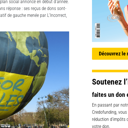
plan social annoncé en début d’année.
 sans réponse : ses reçus de dons sont-
iatif de gauche menée par L’Incorrect,
Découvrez le
Soutenez l’
faites un don 
En passant par notr
Credofunding, vous
réduction d’impôts
votre don.