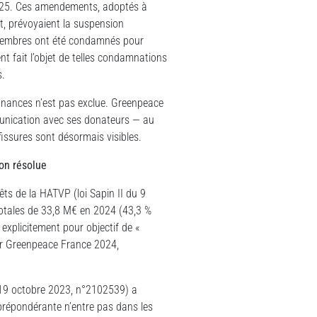
2025. Ces amendements, adoptés à
t, prévoyaient la suspension
 membres ont été condamnés pour
t fait l’objet de telles condamnations
s.
finances n’est pas exclue. Greenpeace
unication avec ses donateurs — au
fissures sont désormais visibles.
on résolue
êts de la HATVP (loi Sapin II du 9
tales de 33,8 M€ en 2024 (43,3 %
xplicitement pour objectif de «
er Greenpeace France 2024,
s (19 octobre 2023, n°2102539) a
 prépondérante n’entre pas dans les