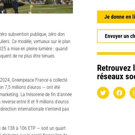
Je donne en l
zéro subvention publique, zéro don
Envoyer un c
liers. Ce modèle, vertueux sur le plan
025 a mise en pleine lumière : quand
isquent de ne plus être tenues.
Retrouvez l
réseaux so
n 2024, Greenpeace France a collecté
n 7,5 millions d’euros — ont été
marketing. La trésorerie de fin d’année
 reverse entre 8 et 9 millions d’euros
direction internationale n’entend pas
fs de 138 à 106 ETP — soit un quart