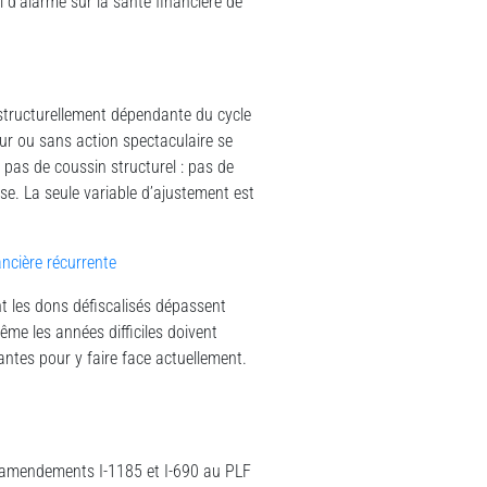
 d’alarme sur la santé financière de
 structurellement dépendante du cycle
ur ou sans action spectaculaire se
 pas de coussin structurel : pas de
se. La seule variable d’ajustement est
ancière récurrente
nt les dons défiscalisés dépassent
me les années difficiles doivent
antes pour y faire face actuellement.
s amendements I-1185 et I-690 au PLF