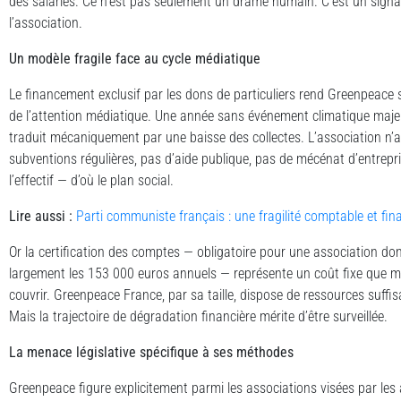
des salariés. Ce n’est pas seulement un drame humain. C’est un signal
l’association.
Un modèle fragile face au cycle médiatique
Le financement exclusif par les dons de particuliers rend Greenpeace
de l’attention médiatique. Une année sans événement climatique maje
traduit mécaniquement par une baisse des collectes. L’association n’a
subventions régulières, pas d’aide publique, pas de mécénat d’entrepri
l’effectif — d’où le plan social.
Lire aussi :
Parti communiste français : une fragilité comptable et fin
Or la certification des comptes — obligatoire pour une association do
largement les 153 000 euros annuels — représente un coût fixe que mê
couvrir. Greenpeace France, par sa taille, dispose de ressources suffis
Mais la trajectoire de dégradation financière mérite d’être surveillée.
La menace législative spécifique à ses méthodes
Greenpeace figure explicitement parmi les associations visées par le