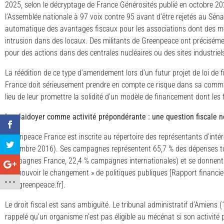
2025, selon le décryptage de France Générosités publié en octobre 
l’Assemblée nationale à 97 voix contre 95 avant d’être rejetés au Séna
automatique des avantages fiscaux pour les associations dont des
intrusion dans des locaux. Des militants de Greenpeace ont précisémen
pour des actions dans des centrales nucléaires ou des sites industriel
La réédition de ce type d’amendement lors d’un futur projet de loi de 
France doit sérieusement prendre en compte ce risque dans sa comm
lieu de leur promettre la solidité d’un modèle de financement dont les 
Le plaidoyer comme activité prépondérante : une question fiscale n
Greenpeace France est inscrite au répertoire des représentants d’intér
décembre 2016). Ses campagnes représentent 65,7 % des dépenses to
campagnes France, 22,4 % campagnes internationales) et se donnent e
promouvoir le changement » de politiques publiques [Rapport financi
cdn.greenpeace.fr].
Le droit fiscal est sans ambiguïté. Le tribunal administratif d’Amien
rappelé qu’un organisme n’est pas éligible au mécénat si son activité