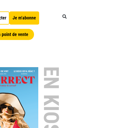
cter
Je m'abonne
 point de vente
EN KIOSQUE