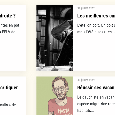
31 juillet 2026
droite ?
Les meilleures cui
ntes en pot
L’été, on boit. On boit 
lu EELV de
mais l’été a ses rites, 
30 juillet 2026
critiquer
Réussir ses vacan
Le gauchiste en vacanc
espèce migratrice rare
culin » de
habitats...