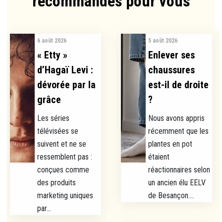
recommandés pour vous​
6 août 2026
5 août 2026
« Etty »
Enlever ses
d’Hagaï Levi :
chaussures
dévorée par la
est-il de droite
grâce
?
Les séries
Nous avons appris
télévisées se
récemment que les
suivent et ne se
plantes en pot
ressemblent pas :
étaient
conçues comme
réactionnaires selon
des produits
un ancien élu EELV
marketing uniques
de Besançon....
par...