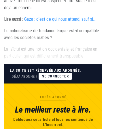
active. Tout tiède ici est suspect et tout suspect est
déjà un ennemi.
Lire aussi :
Gaza : c’est ce qui nous attend, sauf si…
Le nationalisme de tendance laïque est-il compatible
avec les sociétés arabes ?
La laïcité est une notion occidentale, et française en
particulier, qui est difficilement transposable
LA SUITE EST RÉSERVÉE AUX ABONNÉS.
DÉJÀ ABONNÉ ?
SE CONNECTER
ACCÈS ABONNÉ
Le meilleur reste à lire.
Débloquez cet article et tous les contenus de
L'Incorrect.