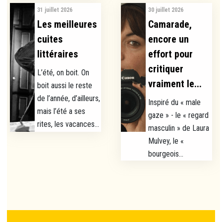
31 juillet 2026
30 juillet 2026
Les meilleures
Camarade,
cuites
encore un
littéraires
effort pour
critiquer
L’été, on boit. On
vraiment le...
boit aussi le reste
de l’année, d’ailleurs,
Inspiré du « male
mais l’été a ses
gaze » - le « regard
rites, les vacances...
masculin » de Laura
Mulvey, le «
bourgeois...