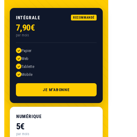
INTÉGRALE
RECOMMANDÉ
7,90€
par mois
Papier
Web
Tablette
Mobile
JE M'ABONNE
NUMÉRIQUE
5€
par mois