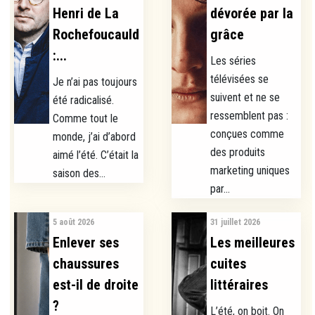
Henri de La
dévorée par la
Rochefoucauld
grâce
:...
Les séries
télévisées se
Je n’ai pas toujours
suivent et ne se
été radicalisé.
ressemblent pas :
Comme tout le
conçues comme
monde, j’ai d’abord
des produits
aimé l’été. C’était la
marketing uniques
saison des...
par...
5 août 2026
31 juillet 2026
Enlever ses
Les meilleures
chaussures
cuites
est-il de droite
littéraires
?
L’été, on boit. On