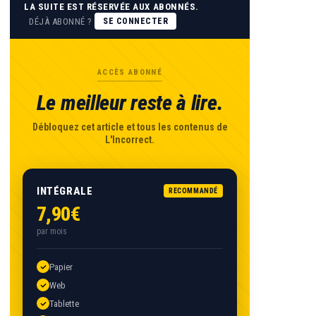
LA SUITE EST RÉSERVÉE AUX ABONNÉS.
DÉJÀ ABONNÉ ?
SE CONNECTER
ACCÈS ABONNÉ
Le meilleur reste à lire.
Débloquez cet article et tous les contenus de
L'Incorrect.
INTÉGRALE
RECOMMANDÉ
7,90€
par mois
Papier
Web
Tablette