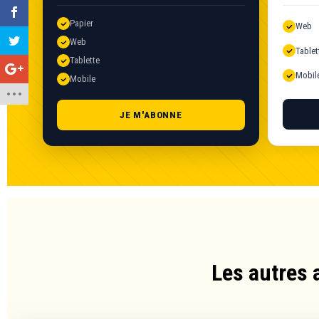
Papier
Web
Web
Tablet
Tablette
Mobil
Mobile
JE M'ABONNE
Les autres 