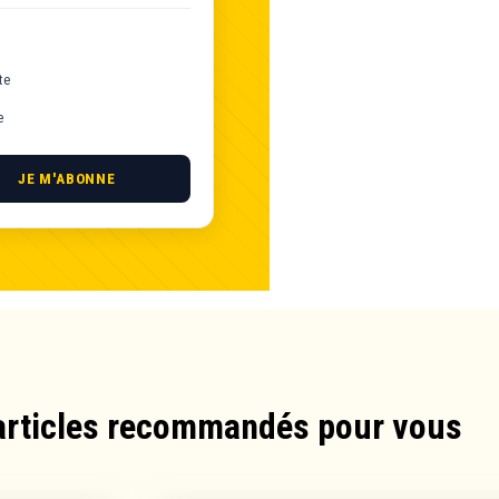
te
e
JE M'ABONNE
articles recommandés pour vous​