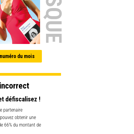
 numéro du mois
incorrect
et défiscalisez !
e partenaire
 pouvez obtenir une
 de 66% du montant de