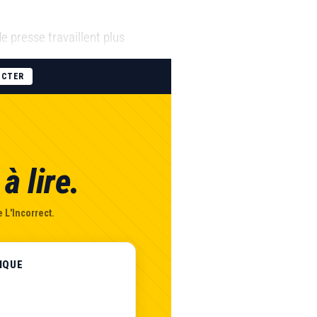
e presse travaillent plus
ECTER
à lire.
 L'Incorrect.
IQUE