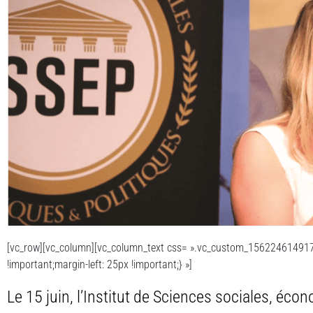
[vc_row][vc_column][vc_column_text css= ».vc_custom_156224614917
!important;margin-left: 25px !important;} »]
Le 15 juin, l’Institut de Sciences sociales, éco