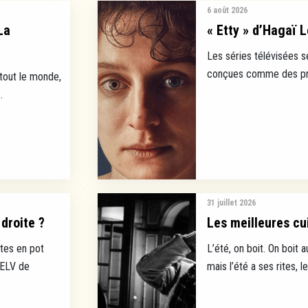
6 août 2026
La
« Etty » d’Hagaï L
Les séries télévisées s
conçues comme des prod
 tout le monde,
.
31 juillet 2026
droite ?
Les meilleures cui
tes en pot
L’été, on boit. On boit a
EELV de
mais l’été a ses rites, l