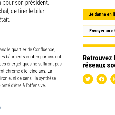
n pour son président,
al, de tirer le bilan
Je donne en l
tait.
Envoyer un c
 dans le quartier de Confluence,
Retrouvez l
. Les bâtiments contemporains ont
réseaux so
es énergétiques ne suffiront pas
t chromé d’ici cinq ans. La
onie, ni de sens : la synthèse
olonté d’être à l’offensive.
s