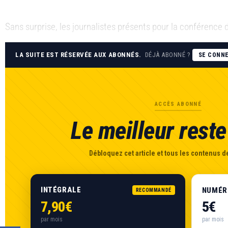
Sans surprise, les journalistes présents pour la conférence d
LA SUITE EST RÉSERVÉE AUX ABONNÉS.
DÉJÀ ABONNÉ ?
SE CONN
ACCÈS ABONNÉ
Le meilleur reste 
Débloquez cet article et tous les contenus de
INTÉGRALE
NUMÉR
RECOMMANDÉ
7,90€
5€
par mois
par mois