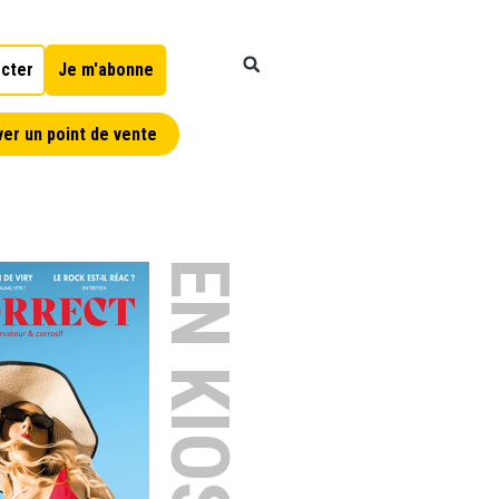
cter
Je m'abonne
er un point de vente
EN KIOSQUE