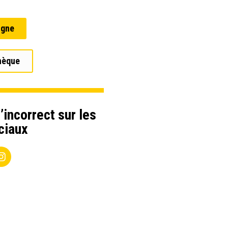
igne
hèque
’incorrect sur les
ciaux