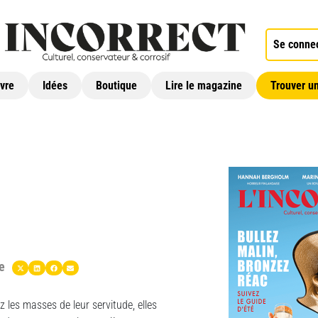
Se conne
ivre
Idées
Boutique
Lire le magazine
Trouver un
e
z les masses de leur servitude, elles