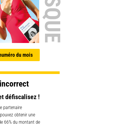
 numéro du mois
incorrect
et défiscalisez !
e partenaire
 pouvez obtenir une
 de 66% du montant de