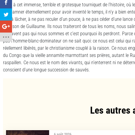
Face à cet immense, terrible et grotesque tourniquet de l’histoire, où 
condamner éternellement pour avoir inventé le temps, il n’y a bien enten
rien à lâcher, à ne pas reculer d’un pouce, à ne pas céder d’une lance
chanson de Guillaume. Ils nous traiteront de tous les noms, nous salir
ne savent pas qui nous sommes et c’est pourquoi ils perdront. Parce
pas l’homme-blanc-dominateur on ne sait quoi: ce nous est celui qui 
réellement libérés, par le christianisme couplé à la raison. Ce nous en
du Congo que la vieille annamite marmottant ses prières, autant le Ru
raspaillen. Ce nous est le nom des vivants, qui n’enterrent ni ne déter
conscient d’une longue succession de sauvés.
Les autres 
6 août 2026