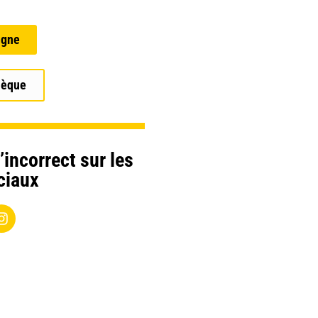
igne
hèque
’incorrect sur les
ciaux