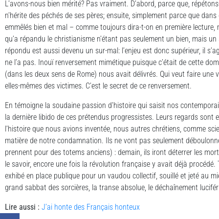
L’avons-nous bien mérité? Pas vraiment. D’abord, parce que, répétons-l
n’hérite des péchés de ses pères; ensuite, simplement parce que dans
emmêlés bien et mal – comme toujours dira-t-on en première lecture, 
qu’a répandu le christianisme n’étant pas seulement un bien, mais un sur
répondu est aussi devenu un sur-mal: l’enjeu est donc supérieur, il s’agit
ne l’a pas. Inouï renversement mimétique puisque c’était de cette dom
(dans les deux sens de Rome) nous avait délivrés. Qui veut faire une vi
elles-mêmes des victimes. C’est le secret de ce renversement.
En témoigne la soudaine passion d’histoire qui saisit nos contemporai
la dernière libido de ces prétendus progressistes. Leurs regards sont 
l’histoire que nous avions inventée, nous autres chrétiens, comme sci
matière de notre condamnation. Ils ne vont pas seulement déboulonner
prennent pour des totems anciens) : demain, ils iront déterrer les mort
le savoir, encore une fois la révolution française y avait déjà procé
exhibé en place publique pour un vaudou collectif, souillé et jeté au 
grand sabbat des sorcières, la transe absolue, le déchaînement lucifér
Lire aussi :
J’ai honte des Français honteux