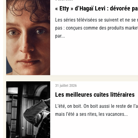
« Etty » d’Hagaï Levi : dévorée pa
Les séries télévisées se suivent et ne se
pas : conçues comme des produits marke
par...
31 juillet 2026
Les meilleures cuites littéraires
L’été, on boit. On boit aussi le reste de l’a
mais l’été a ses rites, les vacances...