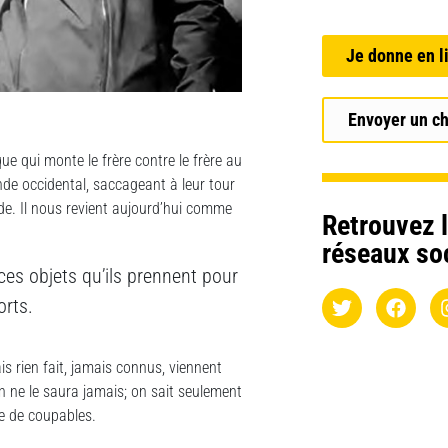
Je donne en l
Envoyer un c
ue qui monte le frère contre le frère au
onde occidental, saccageant à leur tour
nde. Il nous revient aujourd’hui comme
Retrouvez l
réseaux so
es objets qu’ils prennent pour
orts.
 rien fait, jamais connus, viennent
 ne le saura jamais; on sait seulement
le de coupables.