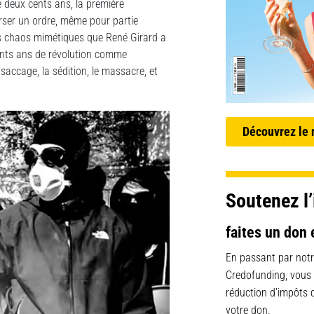
de deux cents ans, la première
erser un ordre, même pour partie
 des chaos mimétiques que René Girard a
cents ans de révolution comme
saccage, la sédition, le massacre, et
Découvrez le
Soutenez l’
faites un don 
En passant par notr
Credofunding, vous
réduction d’impôts
votre don.