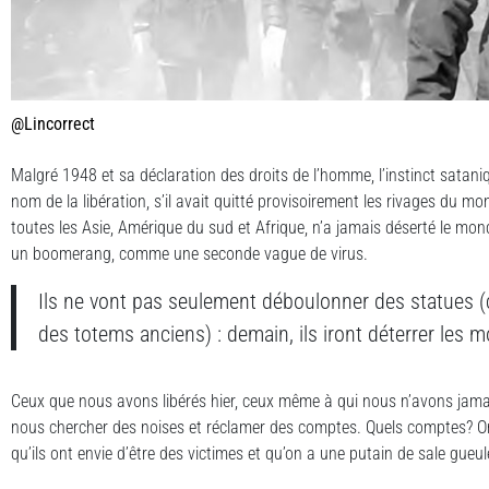
@Lincorrect
Malgré 1948 et sa déclaration des droits de l’homme, l’instinct sataniq
nom de la libération, s’il avait quitté provisoirement les rivages du m
toutes les Asie, Amérique du sud et Afrique, n’a jamais déserté le mo
un boomerang, comme une seconde vague de virus.
Ils ne vont pas seulement déboulonner des statues (c
des totems anciens) : demain, ils iront déterrer les m
Ceux que nous avons libérés hier, ceux même à qui nous n’avons jamais
nous chercher des noises et réclamer des comptes. Quels comptes? On
qu’ils ont envie d’être des victimes et qu’on a une putain de sale gueu