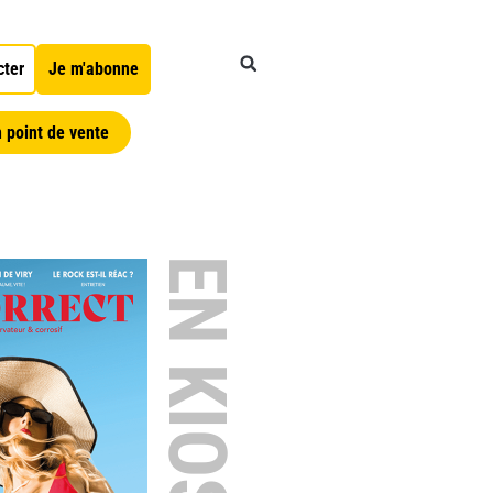
cter
Je m'abonne
 point de vente
EN KIOSQUE