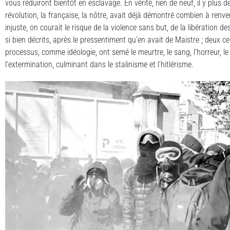
vous réduiront bientôt en esclavage. En vérité, rien de neuf, il y plus 
révolution, la française, la nôtre, avait déjà démontré combien à renv
injuste, on courait le risque de la violence sans but, de la libération
si bien décrits, après le pressentiment qu’en avait de Maistre ; deux 
processus, comme idéologie, ont semé le meurtre, le sang, l’horreur, le 
l’extermination, culminant dans le stalinisme et l’hitlérisme.