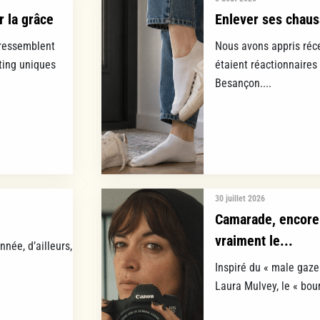
r la grâce
Enlever ses chauss
 ressemblent
Nous avons appris réc
ting uniques
étaient réactionnaires
Besançon....
30 juillet 2026
Camarade, encore 
vraiment le...
nnée, d’ailleurs,
Inspiré du « male gaze 
Laura Mulvey, le « bour