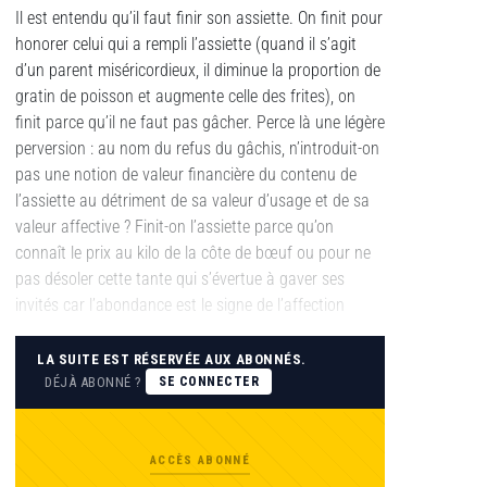
Il est entendu qu’il faut finir son assiette. On finit pour
honorer celui qui a rempli l’assiette (quand il s’agit
d’un parent miséricordieux, il diminue la proportion de
gratin de poisson et augmente celle des frites), on
finit parce qu’il ne faut pas gâcher. Perce là une légère
perversion : au nom du refus du gâchis, n’introduit-on
pas une notion de valeur financière du contenu de
l’assiette au détriment de sa valeur d’usage et de sa
valeur affective ? Finit-on l’assiette parce qu’on
connaît le prix au kilo de la côte de bœuf ou pour ne
pas désoler cette tante qui s’évertue à gaver ses
invités car l’abondance est le signe de l’affection
LA SUITE EST RÉSERVÉE AUX ABONNÉS.
DÉJÀ ABONNÉ ?
SE CONNECTER
ACCÈS ABONNÉ