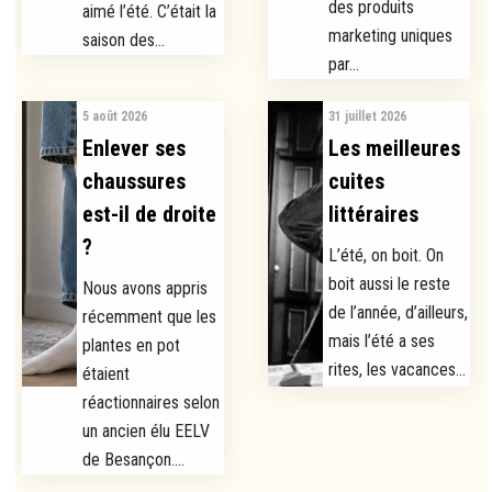
des produits
aimé l’été. C’était la
marketing uniques
saison des...
par...
5 août 2026
31 juillet 2026
Enlever ses
Les meilleures
chaussures
cuites
est-il de droite
littéraires
?
L’été, on boit. On
boit aussi le reste
Nous avons appris
de l’année, d’ailleurs,
récemment que les
mais l’été a ses
plantes en pot
rites, les vacances...
étaient
réactionnaires selon
un ancien élu EELV
de Besançon....