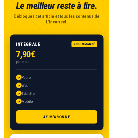
Le meilleur reste à lire.
Débloquez cet article et tous les contenus de
L'Incorrect.
INTÉGRALE
RECOMMANDÉ
7,90€
par mois
Papier
Web
Tablette
Mobile
JE M'ABONNE