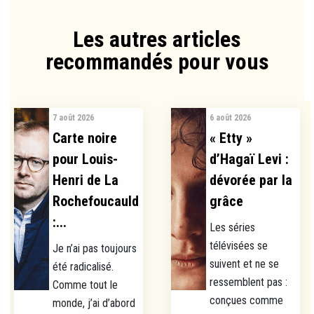
Les autres articles
recommandés pour vous​
7 août 2026
6 août 2026
Carte noire
« Etty »
pour Louis-
d’Hagaï Levi :
Henri de La
dévorée par la
Rochefoucauld
grâce
:...
Les séries
télévisées se
Je n’ai pas toujours
suivent et ne se
été radicalisé.
ressemblent pas :
Comme tout le
conçues comme
monde, j’ai d’abord