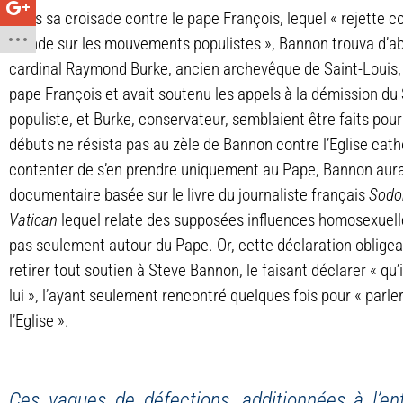
Dans sa croisade contre le pape François, lequel « rejette 
monde sur les mouvements populistes », Bannon trouva d’abor
cardinal Raymond Burke, ancien archevêque de Saint-Louis, q
pape François et avait soutenu les appels à la démission du 
populiste, et Burke, conservateur, semblaient être faits pour 
débuts ne résista pas au zèle de Bannon contre l’Eglise catho
contenter de s’en prendre uniquement au Pape, Bannon aurait
documentaire basée sur le livre du journaliste français
Sodo
Vatican
lequel relate des supposées influences homosexuelle
pas seulement autour du Pape. Or, cette déclaration obligea
retirer tout soutien à Steve Bannon, le faisant déclarer « qu’i
lui », l’ayant seulement rencontré quelques fois pour « parler
l’Eglise ».
Ces vagues de défections, additionnées à l’e