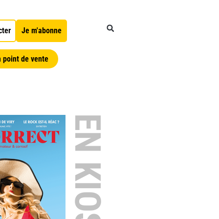
cter
Je m'abonne
 point de vente
EN KIOSQUE