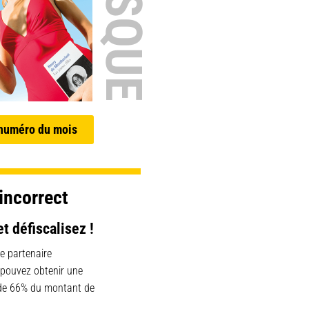
 numéro du mois
incorrect
et défiscalisez !
e partenaire
 pouvez obtenir une
 de 66% du montant de