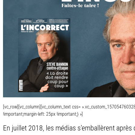
[vc_row][vc_column][vc_column_text css= ».vc_custom_157054760328
!important;margin-left: 25px !important;} »]
En juillet 2018, les médias s’emballèrent aprè