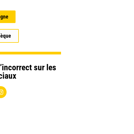
igne
hèque
’incorrect sur les
ciaux