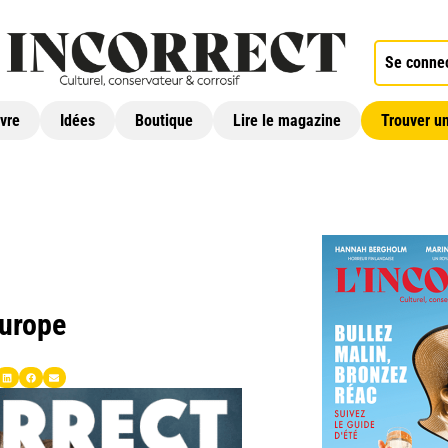
Se conne
ivre
Idées
Boutique
Lire le magazine
Trouver un
Europe