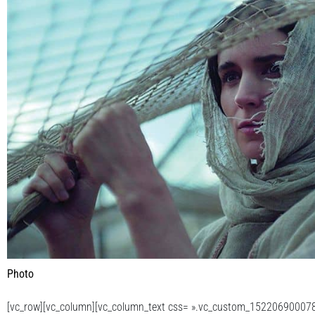
Photo
[vc_row][vc_column][vc_column_text css= ».vc_custom_152206900078