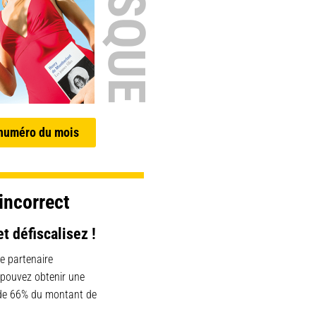
 numéro du mois
incorrect
et défiscalisez !
e partenaire
 pouvez obtenir une
 de 66% du montant de