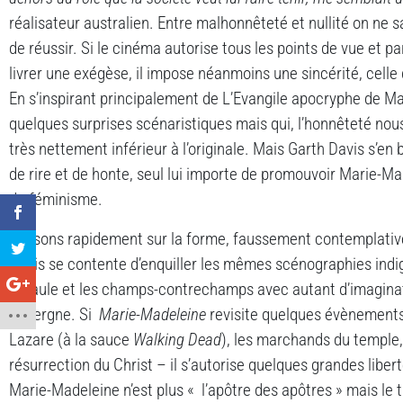
réalisateur australien. Entre malhonnêteté et nullité on ne s
de réussir. Si le cinéma autorise tous les points de vue et p
livrer une exégèse, il impose néanmoins une sincérité, celle
En s’inspirant principalement de L’Evangile apocryphe de Ma
quelques surprises scénaristiques mais qui, l’honnêteté nous
très nettement inférieur à l’originale. Mais Garth Davis s’en b
de rire et de honte, seul lui importe de promouvoir Marie-M
du féminisme.
Passons rapidement sur la forme, faussement contemplative
Davis se contente d’enquiller les mêmes scénographies indi
l’épaule et les champs-contrechamps avec autant d’imaginat
Auvergne. Si
Marie-Madeleine
revisite quelques évènements
Lazare (à la sauce
Walking Dead
), les marchands du temple, 
résurrection du Christ – il s’autorise quelques grandes libe
Marie-Madeleine n’est plus « l’apôtre des apôtres » mais le t