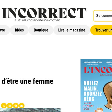
Se conne
ivre
Idées
Boutique
Lire le magazine
Trouver un
e d’être une femme