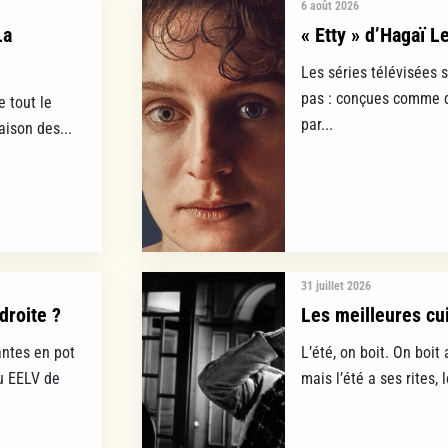
6 août 2026
La
« Etty » d’Hagaï L
Les séries télévisées 
pas : conçues comme d
e tout le
par...
aison des...
31 juillet 2026
droite ?
Les meilleures cui
ntes en pot
L’été, on boit. On boit 
lu EELV de
mais l’été a ses rites, 