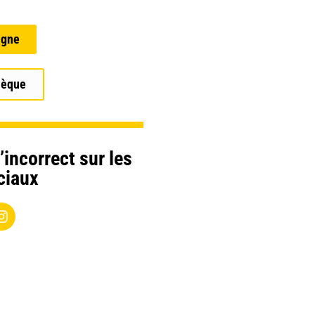
igne
hèque
’incorrect sur les
ciaux