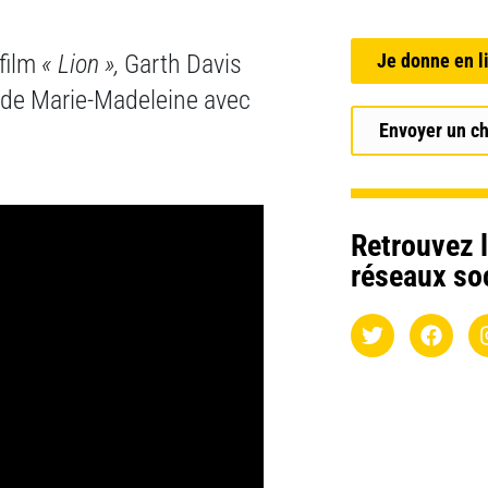
 film
« Lion »,
Garth Davis
Je donne en l
c de Marie-Madeleine avec
Envoyer un c
Retrouvez l
réseaux so