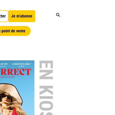
cter
Je m'abonne
 point de vente
EN KIOSQUE