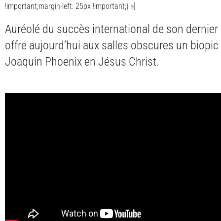
!important;margin-left: 25px !important;} »]
Auréolé du succès international de son dernier
offre aujourd’hui aux salles obscures un biopi
Joaquin Phoenix en Jésus Christ.