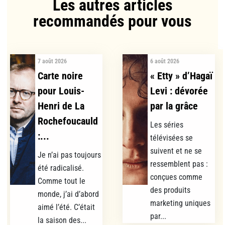
Les autres articles
recommandés pour vous​
7 août 2026
6 août 2026
Carte noire
« Etty » d’Hagaï
pour Louis-
Levi : dévorée
Henri de La
par la grâce
Rochefoucauld
Les séries
:...
télévisées se
suivent et ne se
Je n’ai pas toujours
ressemblent pas :
été radicalisé.
conçues comme
Comme tout le
des produits
monde, j’ai d’abord
marketing uniques
aimé l’été. C’était
par...
la saison des...