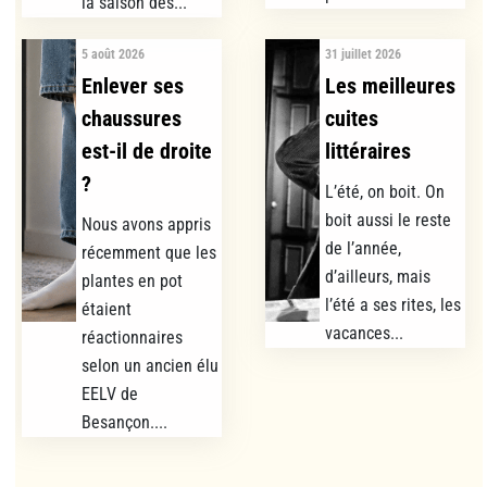
la saison des...
5 août 2026
31 juillet 2026
Enlever ses
Les meilleures
chaussures
cuites
est-il de droite
littéraires
?
L’été, on boit. On
boit aussi le reste
Nous avons appris
de l’année,
récemment que les
d’ailleurs, mais
plantes en pot
l’été a ses rites, les
étaient
vacances...
réactionnaires
selon un ancien élu
EELV de
Besançon....