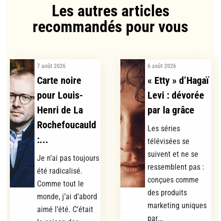
Les autres articles
recommandés pour vous​
7 août 2026
6 août 2026
Carte noire
« Etty » d’Hagaï
pour Louis-
Levi : dévorée
Henri de La
par la grâce
Rochefoucauld
Les séries
:...
télévisées se
suivent et ne se
Je n’ai pas toujours
ressemblent pas :
été radicalisé.
conçues comme
Comme tout le
des produits
monde, j’ai d’abord
marketing uniques
aimé l’été. C’était
par...