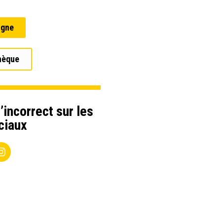
igne
hèque
’incorrect sur les
ciaux