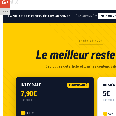
quantité
LA SUITE EST RÉSERVÉE AUX ABONNÉS.
DÉJÀ ABONNÉ ?
SE CONN
ACCÈS ABONNÉ
Le meilleur reste 
Débloquez cet article et tous les contenus de
INTÉGRALE
NUMÉR
RECOMMANDÉ
7,90€
5€
par mois
par mois
Papier
Web