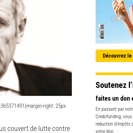
Découvrez le
Soutenez l’
faites un don 
4365371491{margin-right: 25px
En passant par notr
Credofunding, vous
réduction d’impôts
us couvert de lutte contre
votre don.