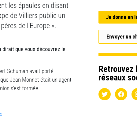
ent les épaules en disant
pe de Villiers publie un
Je donne en l
pères de l’Europe ».
Envoyer un c
 dirait que vous découvrez le
Retrouvez l
ert Schuman avait porté
réseaux so
 que Jean Monnet était un agent
inion s’est formée.
re