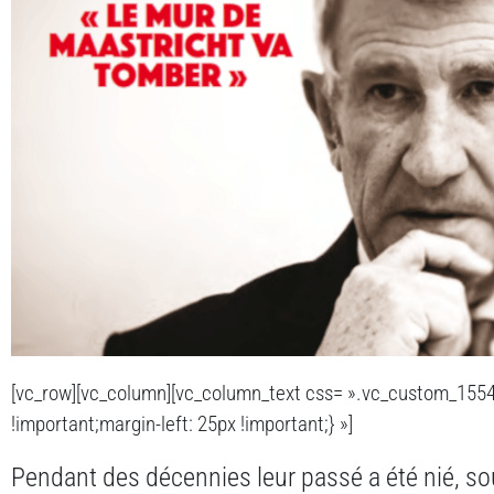
[vc_row][vc_column][vc_column_text css= ».vc_custom_155
!important;margin-left: 25px !important;} »]
Pendant des décennies leur passé a été nié, so