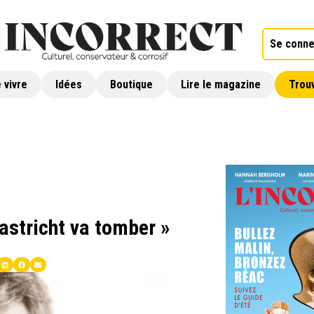
Se conne
 vivre
Idées
Boutique
Lire le magazine
Trouv
aastricht va tomber »