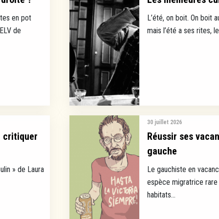
tes en pot
L’été, on boit. On boit a
EELV de
mais l’été a ses rites, l
30 juillet 2026
 critiquer
Réussir ses vaca
gauche
ulin » de Laura
Le gauchiste en vacance
espèce migratrice rare 
habitats...