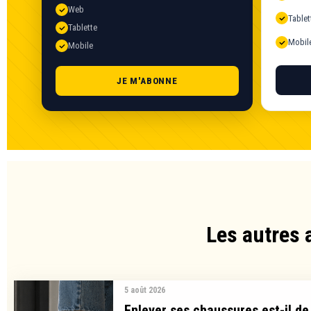
Web
Tablet
Tablette
Mobil
Mobile
JE M'ABONNE
Les autres 
5 août 2026
Enlever ses chaussures est-il de 