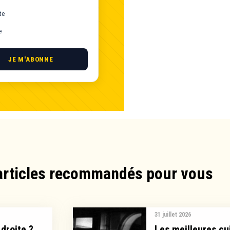
te
e
JE M'ABONNE
articles recommandés pour vous​
31 juillet 2026
droite ?
Les meilleures cui