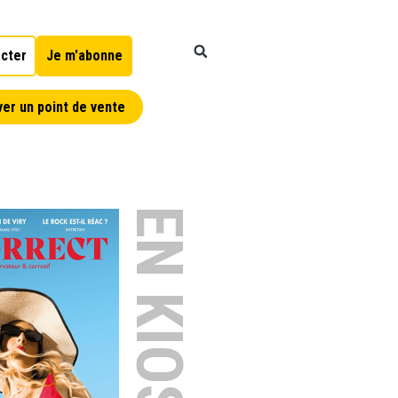
cter
Je m'abonne
er un point de vente
EN KIOSQUE