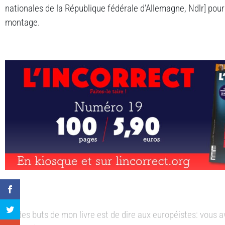
nationales de la République fédérale d’Allemagne, Ndlr] pour
montage.
Un des buts de mon livre est de dire aux européistes: vous