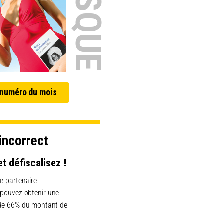
 numéro du mois
incorrect
et défiscalisez !
e partenaire
 pouvez obtenir une
 de 66% du montant de