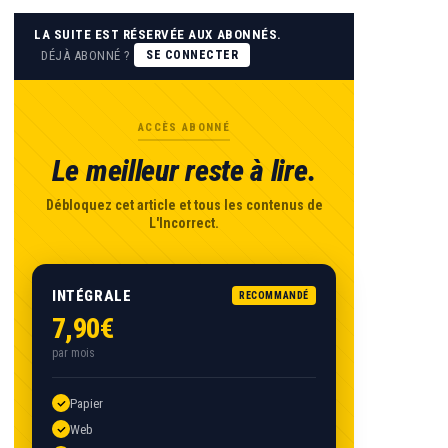
LA SUITE EST RÉSERVÉE AUX ABONNÉS.
DÉJÀ ABONNÉ ?
SE CONNECTER
ACCÈS ABONNÉ
Le meilleur reste à lire.
Débloquez cet article et tous les contenus de
L'Incorrect.
INTÉGRALE
RECOMMANDÉ
7,90€
par mois
Papier
Web