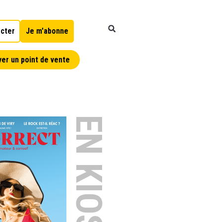
cter
Je m'abonne
er un point de vente
EN KIOSQUE