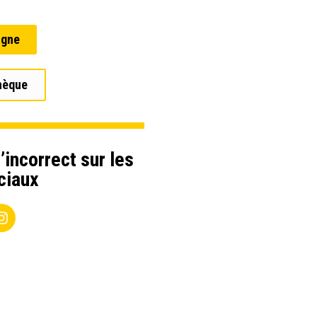
igne
hèque
’incorrect sur les
ciaux