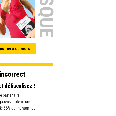
 numéro du mois
incorrect
et défiscalisez !
e partenaire
 pouvez obtenir une
 de 66% du montant de