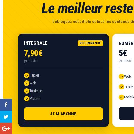
Le meilleur reste 
Débloquez cet article et tous les contenus de
INTÉGRALE
NUMÉR
RECOMMANDÉ
7,90€
5€
par mois
par mois
Papier
Web
Web
Tablet
Tablette
Mobil
Mobile
JE M'ABONNE