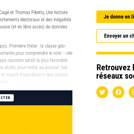
 Cagé et Thomas Piketty,
Une
histoire
Je donne en l
portements électoraux et des inégalités
ssive (et en libre accès) de données
Envoyer un c
pos. Première thèse : la classe géo-
mportante pour comprendre le vote – elle
ype classiste serait la plus favorable
Retrouvez l
 droite, pour rester au pouvoir, fait
réseaux so
 se nourrit d’une division des classes
e qui
ECTER