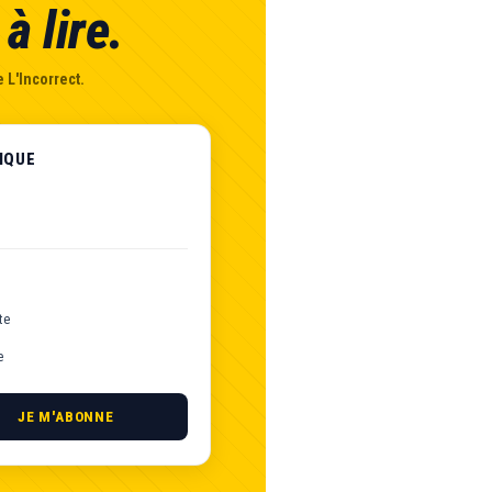
à lire.
 L'Incorrect.
IQUE
te
e
JE M'ABONNE