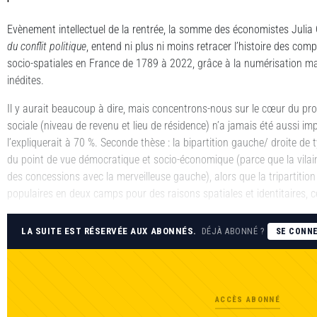
Evènement intellectuel de la rentrée, la somme des économistes Julia
du conflit politique
, entend ni plus ni moins retracer l’histoire des com
socio-spatiales en France de 1789 à 2022, grâce à la numérisation ma
inédites.
Il y aurait beaucoup à dire, mais concentrons-nous sur le cœur du pro
sociale (niveau de revenu et lieu de résidence) n’a jamais été aussi i
l’expliquerait à 70 %. Seconde thèse : la bipartition gauche/ droite de t
du point de vue démocratique et socio-économique (parce que la vilaine
des concessions avec la merveilleuse gauche), alors que la tripartition
populaires en deux camps pour des raisons spatiales et identitaires, c
LA SUITE EST RÉSERVÉE AUX ABONNÉS.
DÉJÀ ABONNÉ ?
SE CONN
ACCÈS ABONNÉ