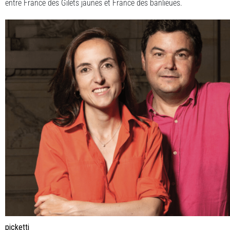
entre France des Gilets jaunes et France des banlieues.
picketti