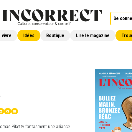
Se conne
 vivre
Idées
Boutique
Lire le magazine
Trouv
e
homas Piketty fantasment une alliance