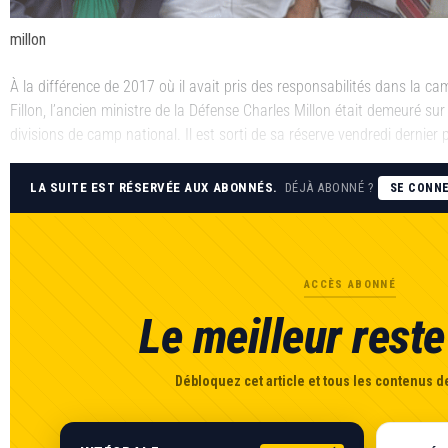
millon
À la différence de 2017 où il avait pris des responsabilités dans la c
Fillon, l’ancien ministre de la Défense Charles Millon était demeuré sur l
divisions de camp national. Il est sorti de sa réserve vendredi dernier
LA SUITE EST RÉSERVÉE AUX ABONNÉS.
DÉJÀ ABONNÉ ?
SE CONN
ACCÈS ABONNÉ
Le meilleur reste 
Débloquez cet article et tous les contenus de