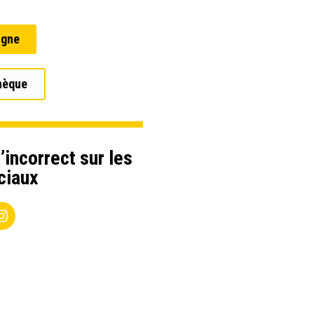
igne
hèque
’incorrect sur les
ciaux