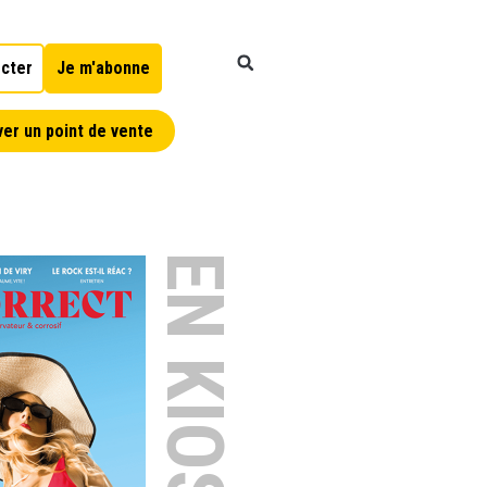
cter
Je m'abonne
er un point de vente
EN KIOSQUE