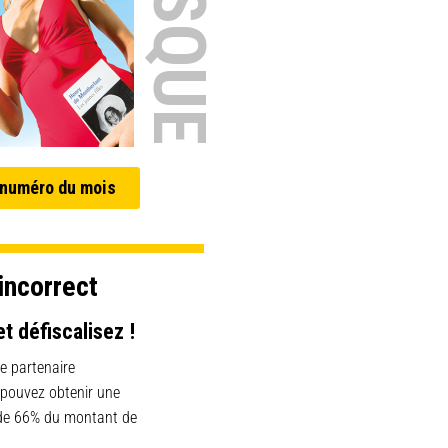
 numéro du mois
incorrect
et défiscalisez !
e partenaire
 pouvez obtenir une
 de 66% du montant de