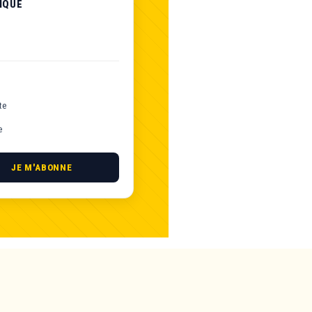
IQUE
te
e
JE M'ABONNE