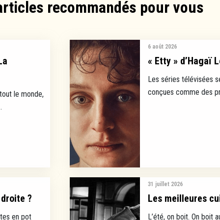
articles recommandés pour vous​
6 août 2026
La
« Etty » d’Hagaï L
Les séries télévisées s
conçues comme des prod
 tout le monde,
.
31 juillet 2026
droite ?
Les meilleures cui
tes en pot
L’été, on boit. On boit a