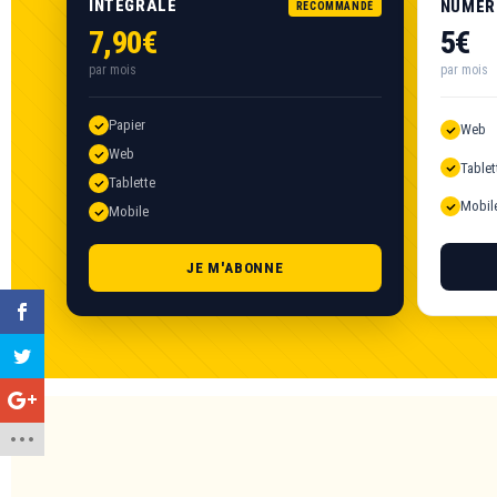
INTÉGRALE
NUMÉR
RECOMMANDÉ
7,90€
5€
par mois
par mois
Papier
Web
Web
Tablet
Tablette
Mobil
Mobile
JE M'ABONNE