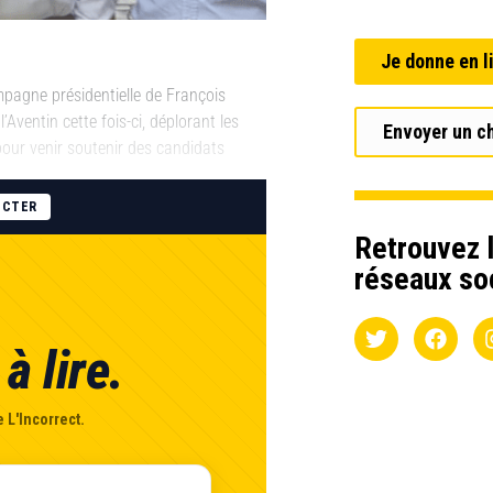
Je donne en l
ampagne présidentielle de François
’Aventin cette fois-ci, déplorant les
Envoyer un c
 pour venir soutenir des candidats
ECTER
Retrouvez l
réseaux so
à lire.
 L'Incorrect.