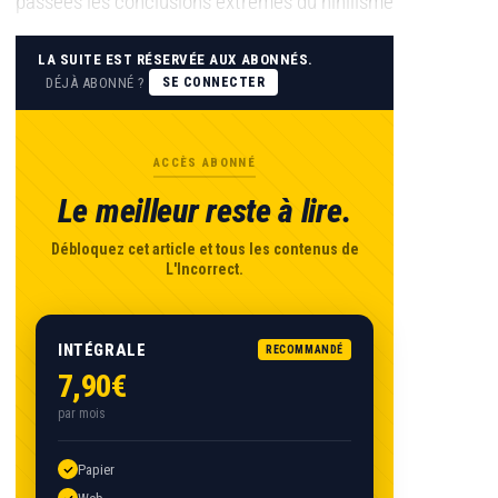
passées les conclusions extrêmes du nihilisme
LA SUITE EST RÉSERVÉE AUX ABONNÉS.
DÉJÀ ABONNÉ ?
SE CONNECTER
ACCÈS ABONNÉ
Le meilleur reste à lire.
Débloquez cet article et tous les contenus de
L'Incorrect.
INTÉGRALE
RECOMMANDÉ
7,90€
par mois
Papier