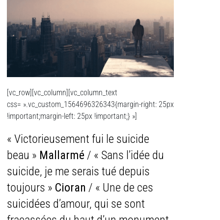
[vc_row][vc_column][vc_column_text
css= ».vc_custom_1564696326343{margin-right: 25px
!important;margin-left: 25px !important;} »]
« Victorieusement fui le suicide
beau »
Mallarmé
/ « Sans l’idée du
suicide, je me serais tué depuis
toujours »
Cioran
/ « Une de ces
suicidées d’amour, qui se sont