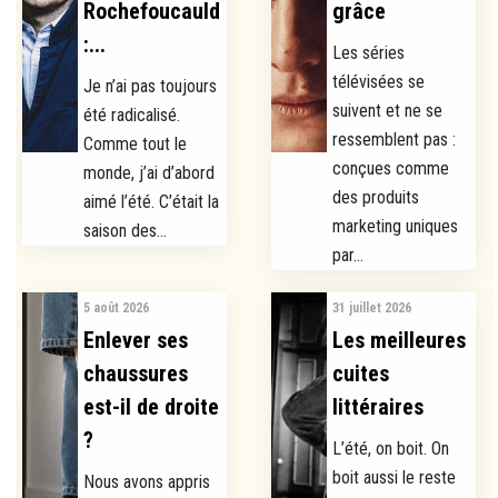
Rochefoucauld
grâce
:...
Les séries
télévisées se
Je n’ai pas toujours
suivent et ne se
été radicalisé.
ressemblent pas :
Comme tout le
conçues comme
monde, j’ai d’abord
des produits
aimé l’été. C’était la
marketing uniques
saison des...
par...
5 août 2026
31 juillet 2026
Enlever ses
Les meilleures
chaussures
cuites
est-il de droite
littéraires
?
L’été, on boit. On
boit aussi le reste
Nous avons appris