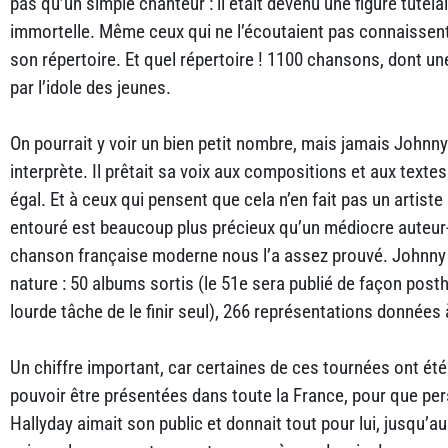
pas qu’un simple chanteur : il était devenu une figure tutéla
immortelle. Même ceux qui ne l’écoutaient pas connaissent 
son répertoire. Et quel répertoire ! 1100 chansons, dont un
par l’idole des jeunes.
On pourrait y voir un bien petit nombre, mais jamais Johnny 
interprète. Il prêtait sa voix aux compositions et aux texte
égal. Et à ceux qui pensent que cela n’en fait pas un artiste 
entouré est beaucoup plus précieux qu’un médiocre auteur
chanson française moderne nous l’a assez prouvé. Johnny H
nature : 50 albums sortis (le 51e sera publié de façon pos
lourde tâche de le finir seul), 266 représentations données 
Un chiffre important, car certaines de ces tournées ont été 
pouvoir être présentées dans toute la France, pour que per
Hallyday aimait son public et donnait tout pour lui, jusqu’au