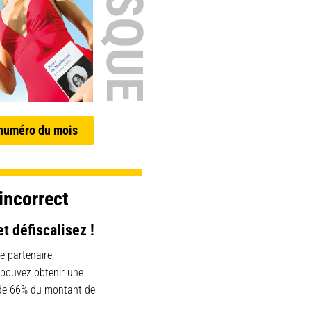
 numéro du mois
incorrect
et défiscalisez !
e partenaire
 pouvez obtenir une
 de 66% du montant de