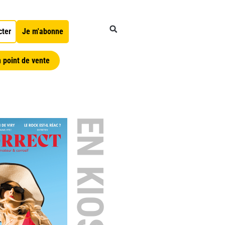
cter
Je m'abonne
 point de vente
EN KIOSQUE