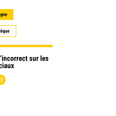
igne
hèque
’incorrect sur les
ciaux