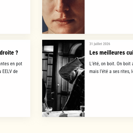
31 juillet 2026
droite ?
Les meilleures cui
ntes en pot
L’été, on boit. On boit 
lu EELV de
mais l’été a ses rites, 