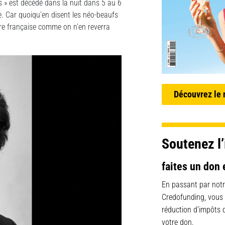
nes » est décédé dans la nuit dans 5 au 6
. Car quoiqu’en disent les néo-beaufs
ture française comme on n’en reverra
Découvrez le
Soutenez l’
faites un don 
En passant par notr
Credofunding, vous
réduction d’impôts
votre don.