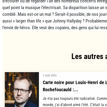
d’écouter ou de regarder l’un des nombreux concerts enregi
quel point la musique l’électrisait. Sa disparition laisse un v
comblé. Mais est-ce un mal ? Serait-il possible, de nos jour
aussi « larger than life » que Johnny Hallyday ? Probablem
l’envie de héros. Elle veut des copains, des gens qui lui res
Les autres 
7 août 2026
Carte noire pour Louis-Henri de 
Rochefoucauld :...
Je n’ai pas toujours été radicalisé. Comm
monde, j’ai d’abord aimé l’été. C’était la s