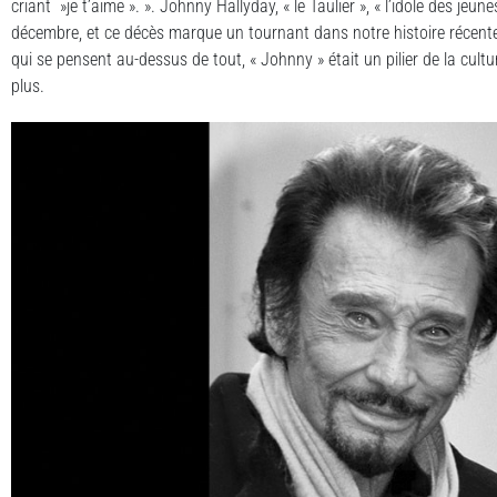
criant »je t’aime ». ». Johnny Hallyday, « le Taulier », « l’idole des jeu
décembre, et ce décès marque un tournant dans notre histoire récente
qui se pensent au-dessus de tout, « Johnny » était un pilier de la cul
plus.