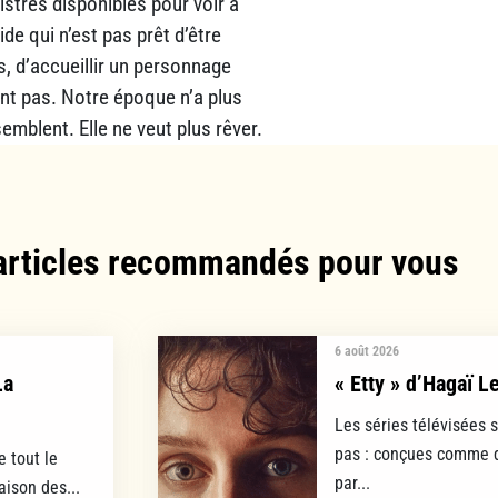
strés disponibles pour voir à
ide qui n’est pas prêt d’être
s, d’accueillir un personnage
ent pas. Notre époque n’a plus
semblent. Elle ne veut plus rêver.
articles recommandés pour vous​
6 août 2026
La
« Etty » d’Hagaï L
Les séries télévisées 
pas : conçues comme d
e tout le
par...
aison des...