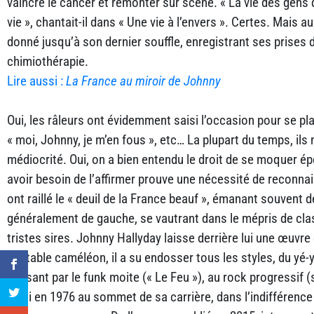
vaincre le cancer et remonter sur scène. « La vie des gens
vie », chantait-il dans « Une vie à l’envers ». Certes. Mais au
donné jusqu’à son dernier souffle, enregistrant ses prises
chimiothérapie.
Lire aussi :
La France au miroir de Johnny
Oui, les râleurs ont évidemment saisi l’occasion pour se pl
« moi, Johnny, je m’en fous », etc… La plupart du temps, ils 
médiocrité. Oui, on a bien entendu le droit de se moquer 
avoir besoin de l’affirmer prouve une nécessité de reconn
ont raillé le « deuil de la France beauf », émanant souvent
généralement de gauche, se vautrant dans le mépris de clas
tristes sires. Johnny Hallyday laisse derrière lui une œuvre d
véritable caméléon, il a su endosser tous les styles, du yé-y
passant par le funk moite (« Le Feu »), au rock progressif
sorti en 1976 au sommet de sa carrière, dans l’indifférenc