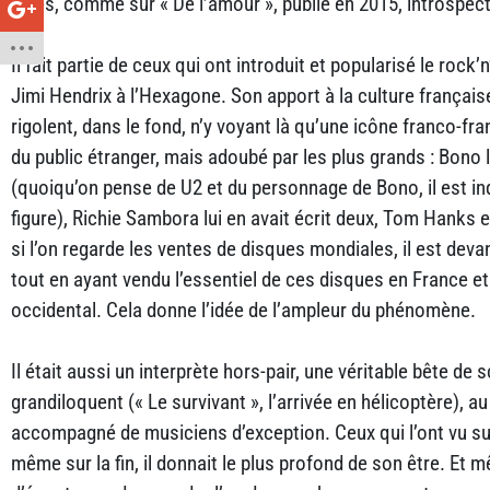
blues, comme sur « De l’amour », publié en 2015, introspect
Il fait partie de ceux qui ont introduit et popularisé le rock’n
Jimi Hendrix à l’Hexagone. Son apport à la culture français
rigolent, dans le fond, n’y voyant là qu’une icône franco-fra
du public étranger, mais adoubé par les plus grands : Bono
(quoiqu’on pense de U2 et du personnage de Bono, il est in
figure), Richie Sambora lui en avait écrit deux, Tom Hanks e
si l’on regarde les ventes de disques mondiales, il est de
tout en ayant vendu l’essentiel de ces disques en France 
occidental. Cela donne l’idée de l’ampleur du phénomène.
Il était aussi un interprète hors-pair, une véritable bête de s
grandiloquent (« Le survivant », l’arrivée en hélicoptère), a
accompagné de musiciens d’exception. Ceux qui l’ont vu su
même sur la fin, il donnait le plus profond de son être. Et mê