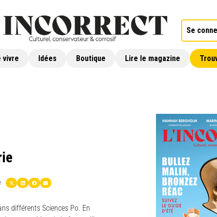
Se conne
 vivre
Idées
Boutique
Lire le magazine
Trouv
rie
e
dans différents Sciences Po. En