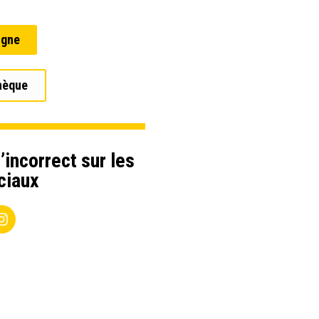
igne
hèque
’incorrect sur les
ciaux