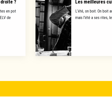
droite ?
Les meilleures cui
tes en pot
L’été, on boit. On boit a
EELV de
mais l’été a ses rites, l