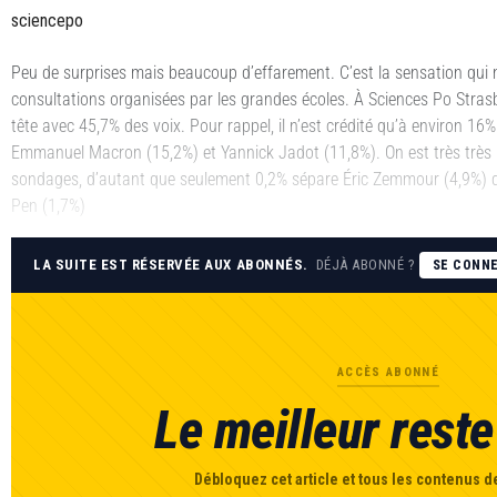
sciencepo
Peu de surprises mais beaucoup d’effarement. C’est la sensation qui n
consultations organisées par les grandes écoles. À Sciences Po Stra
tête avec 45,7% des voix. Pour rappel, il n’est crédité qu’à environ 1
Emmanuel Macron (15,2%) et Yannick Jadot (11,8%). On est très très lo
sondages, d’autant que seulement 0,2% sépare Éric Zemmour (4,9%) d
Pen (1,7%)
LA SUITE EST RÉSERVÉE AUX ABONNÉS.
DÉJÀ ABONNÉ ?
SE CONN
ACCÈS ABONNÉ
Le meilleur reste 
Débloquez cet article et tous les contenus de