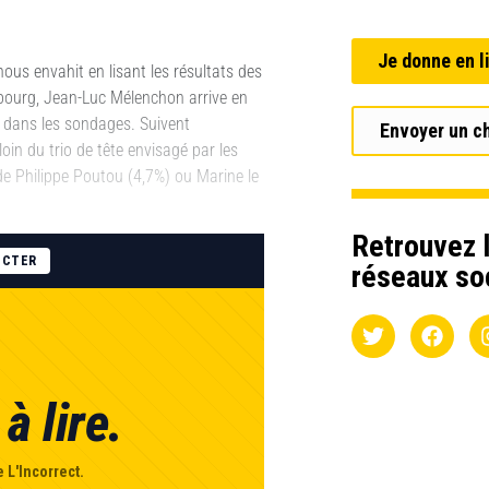
Je donne en l
ous envahit en lisant les résultats des
sbourg, Jean-Luc Mélenchon arrive en
6% dans les sondages. Suivent
Envoyer un c
in du trio de tête envisagé par les
e Philippe Poutou (4,7%) ou Marine le
Retrouvez l
ECTER
réseaux so
à lire.
 L'Incorrect.