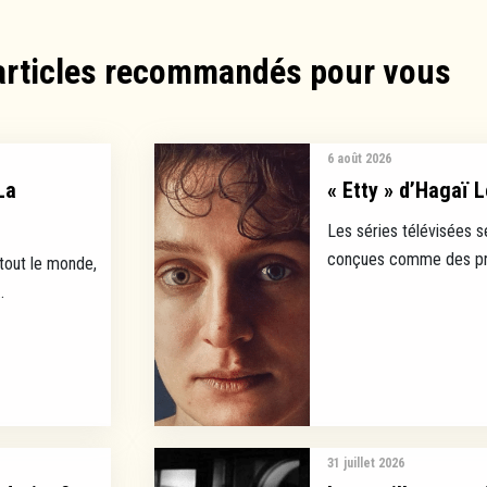
articles recommandés pour vous​
6 août 2026
La
« Etty » d’Hagaï L
Les séries télévisées s
conçues comme des prod
 tout le monde,
.
31 juillet 2026