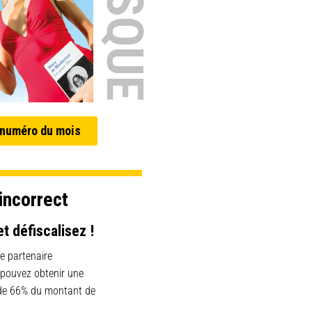
 numéro du mois
incorrect
et défiscalisez !
e partenaire
 pouvez obtenir une
 de 66% du montant de