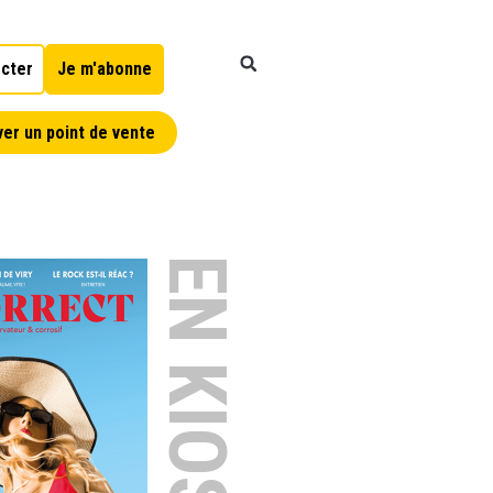
cter
Je m'abonne
er un point de vente
EN KIOSQUE