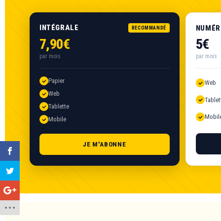
INTÉGRALE
NUMÉR
RECOMMANDÉ
7,90€
5€
par mois
par mois
Papier
Web
Web
Tablet
Tablette
Mobil
Mobile
JE M'ABONNE