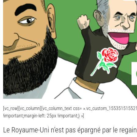
[vc_row][vc_column][vc_column_text css= ».vc_custom_155351515521
!important;margin-left: 25px !important;} »]
Le Royaume-Uni n’est pas épargné par le regain