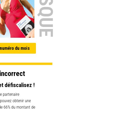
 numéro du mois
incorrect
et défiscalisez !
e partenaire
 pouvez obtenir une
 de 66% du montant de