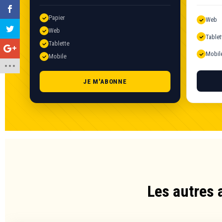
Papier
Web
Web
Tablet
Tablette
Mobil
Mobile
JE M'ABONNE
Les autres 