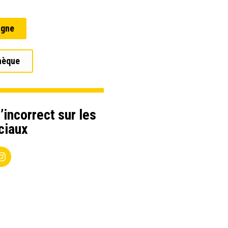
igne
hèque
’incorrect sur les
ciaux