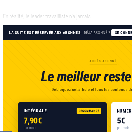
En réalité, le leader travailliste n’a jamais
LA SUITE EST RÉSERVÉE AUX ABONNÉS.
DÉJÀ ABONNÉ ?
SE CONN
ACCÈS ABONNÉ
Le meilleur reste 
Débloquez cet article et tous les contenus de
INTÉGRALE
NUMÉR
RECOMMANDÉ
7,90€
5€
par mois
par mois