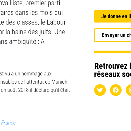
vailliste, premier parti
faires dans les mois qui
Je donne en l
te des classes, le Labour
r la haine des juifs. Une
Envoyer un c
sans ambiguïté : A
Retrouvez l
réseaux so
est vu à un hommage aux
onsables de l’attentat de Munich
n août 2018 il déclare qu’il était
e France