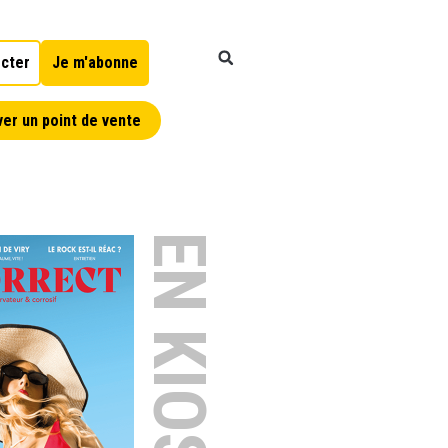
cter
Je m'abonne
er un point de vente
EN KIOSQUE