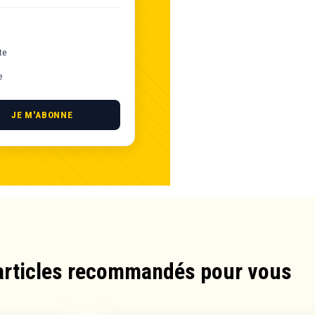
te
e
JE M'ABONNE
articles recommandés pour vous​