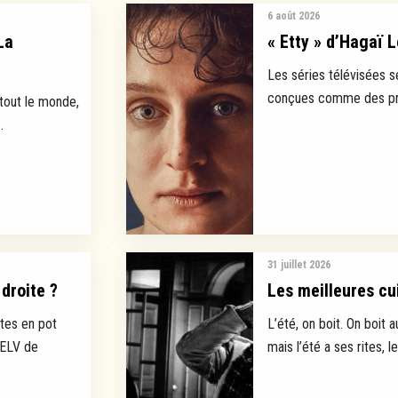
6 août 2026
La
« Etty » d’Hagaï L
Les séries télévisées s
conçues comme des prod
 tout le monde,
.
31 juillet 2026
droite ?
Les meilleures cui
tes en pot
L’été, on boit. On boit a
EELV de
mais l’été a ses rites, l