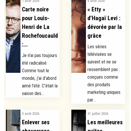
7 août 2026
6 août 2026
Carte noire
« Etty »
pour Louis-
d’Hagaï Levi :
Henri de La
dévorée par la
Rochefoucauld
grâce
:...
Les séries
télévisées se
Je n’ai pas toujours
suivent et ne se
été radicalisé.
ressemblent pas :
Comme tout le
conçues comme
monde, j’ai d’abord
des produits
aimé l’été. C’était la
marketing uniques
saison des...
par...
5 août 2026
31 juillet 2026
Enlever ses
Les meilleures