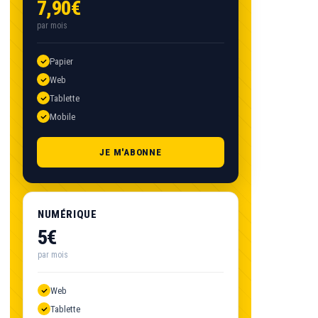
7,90€
par mois
Papier
Web
Tablette
Mobile
JE M'ABONNE
NUMÉRIQUE
5€
par mois
Web
Tablette