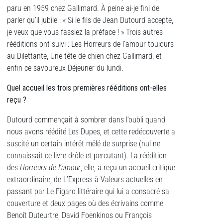
paru en 1959 chez Gallimard. À peine ai-je fini de
parler qu’il jubile : « Si le fils de Jean Dutourd accepte,
je veux que vous fassiez la préface ! » Trois autres
rééditions ont suivi : Les Horreurs de l’amour toujours
au Dilettante, Une tête de chien chez Gallimard, et
enfin ce savoureux Déjeuner du lundi.
Quel accueil les trois premi
è
res rééditions ont-elles
reçu
?
Dutourd commençait à sombrer dans l’oubli quand
nous avons réédité Les Dupes, et cette redécouverte a
suscité un certain intérêt mêlé de surprise (nul ne
connaissait ce livre drôle et percutant). La réédition
des
Horreurs de l’amour
, elle, a reçu un accueil critique
extraordinaire, de L’Express à Valeurs actuelles en
passant par Le Figaro littéraire qui lui a consacré sa
couverture et deux pages où des écrivains comme
Benoît Duteurtre, David Foenkinos ou François