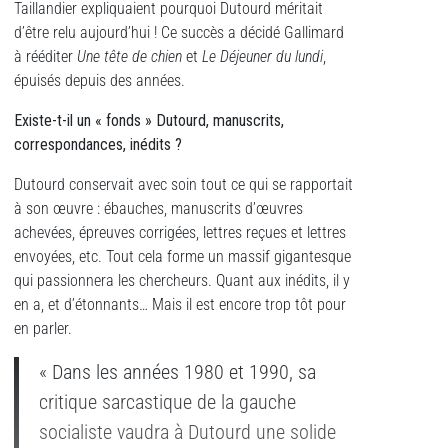
Taillandier expliquaient pourquoi Dutourd méritait
d’être relu aujourd’hui ! Ce succès a décidé Gallimard
à rééditer
Une tê
te de chien
et
Le Déjeuner du lundi
,
épuisés depuis des années.
Existe-t-il un «
fonds
»
Dutourd, manuscrits,
correspondances, inédits
?
Dutourd conservait avec soin tout ce qui se rapportait
à son œuvre : ébauches, manuscrits d’œuvres
achevées, épreuves corrigées, lettres reçues et lettres
envoyées, etc. Tout cela forme un massif gigantesque
qui passionnera les chercheurs. Quant aux inédits, il y
en a, et d’étonnants… Mais il est encore trop tôt pour
en parler.
« Dans les années 1980 et 1990, sa
critique sarcastique de la gauche
socialiste vaudra à Dutourd une solide