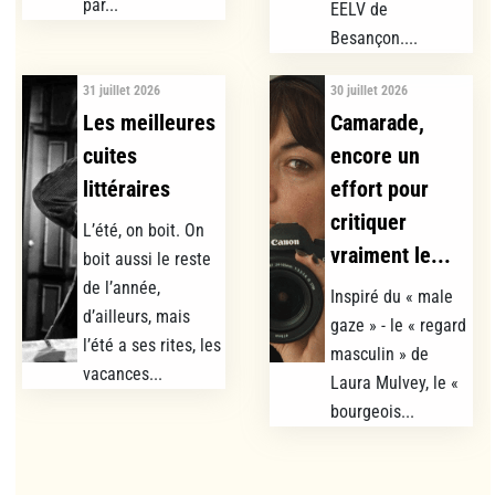
par...
EELV de
Besançon....
31 juillet 2026
30 juillet 2026
Les meilleures
Camarade,
cuites
encore un
littéraires
effort pour
critiquer
L’été, on boit. On
vraiment le...
boit aussi le reste
de l’année,
Inspiré du « male
d’ailleurs, mais
gaze » - le « regard
l’été a ses rites, les
masculin » de
vacances...
Laura Mulvey, le «
bourgeois...