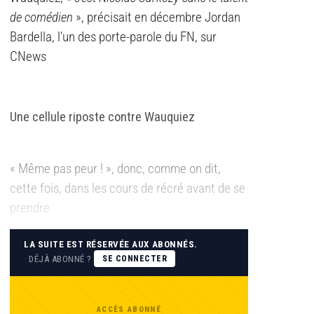
de comédien
», précisait en décembre Jordan
Bardella, l’un des porte-parole du FN, sur
CNews
Une cellule riposte contre Wauquiez
« Même pas peur ! », donc, comme on dit,
cette fois, dans les cours de récré avant de se
prendre
LA SUITE EST RÉSERVÉE AUX ABONNÉS.
DÉJÀ ABONNÉ ?
SE CONNECTER
ACCÈS ABONNÉ