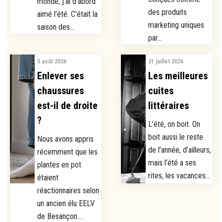
monde, j’ai d’abord
des produits
aimé l’été. C’était la
marketing uniques
saison des...
par...
5 août 2026
31 juillet 2026
Enlever ses
Les meilleures
chaussures
cuites
est-il de droite
littéraires
?
L’été, on boit. On
boit aussi le reste
Nous avons appris
de l’année, d’ailleurs,
récemment que les
mais l’été a ses
plantes en pot
rites, les vacances...
étaient
réactionnaires selon
un ancien élu EELV
de Besançon....