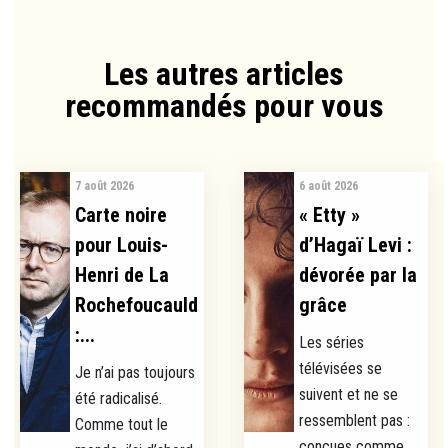
Les autres articles
recommandés pour vous​
7 août 2026
6 août 2026
Carte noire
« Etty »
pour Louis-
d’Hagaï Levi :
Henri de La
dévorée par la
Rochefoucauld
grâce
:...
Les séries
télévisées se
Je n’ai pas toujours
suivent et ne se
été radicalisé.
ressemblent pas :
Comme tout le
conçues comme