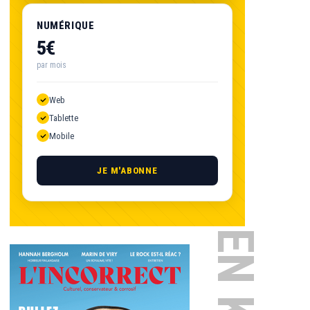
NUMÉRIQUE
5€
par mois
Web
Tablette
Mobile
JE M'ABONNE