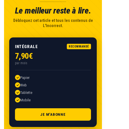
Le meilleur reste à lire.
Débloquez cet article et tous les contenus de
L'Incorrect.
INTÉGRALE
RECOMMANDÉ
7,90€
par mois
Papier
Web
Tablette
Mobile
JE M'ABONNE