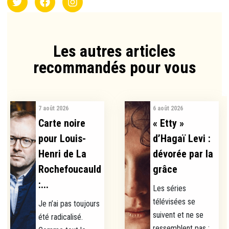
Les autres articles
recommandés pour vous​
7 août 2026
6 août 2026
Carte noire
« Etty »
pour Louis-
d’Hagaï Levi :
Henri de La
dévorée par la
Rochefoucauld
grâce
:...
Les séries
télévisées se
Je n’ai pas toujours
suivent et ne se
été radicalisé.
ressemblent pas :