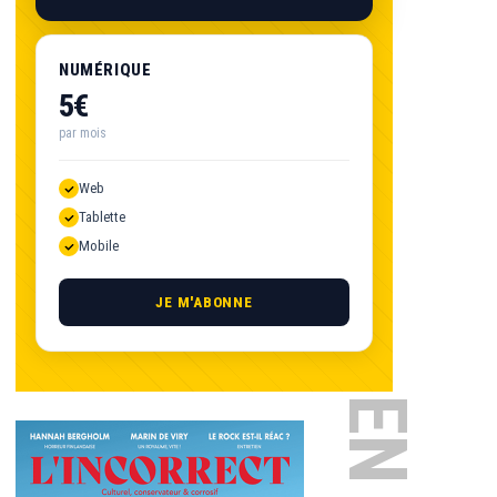
NUMÉRIQUE
5€
par mois
Web
Tablette
Mobile
JE M'ABONNE