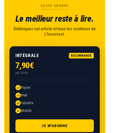
ACCÈS ABONNÉ
Le meilleur reste à lire.
Débloquez cet article et tous les contenus de
L'Incorrect.
INTÉGRALE
RECOMMANDÉ
7,90€
par mois
Papier
Web
Tablette
Mobile
JE M'ABONNE