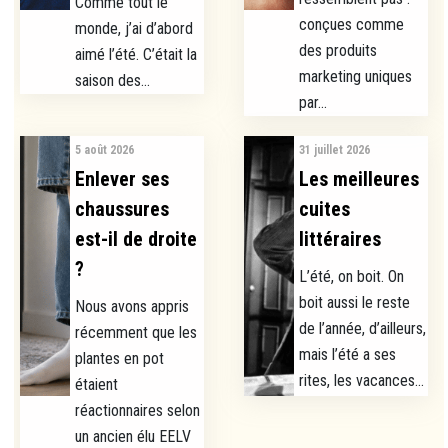
Comme tout le
conçues comme
monde, j’ai d’abord
des produits
aimé l’été. C’était la
marketing uniques
saison des...
par...
5 août 2026
31 juillet 2026
Enlever ses
Les meilleures
chaussures
cuites
est-il de droite
littéraires
?
L’été, on boit. On
boit aussi le reste
Nous avons appris
de l’année, d’ailleurs,
récemment que les
mais l’été a ses
plantes en pot
rites, les vacances...
étaient
réactionnaires selon
un ancien élu EELV