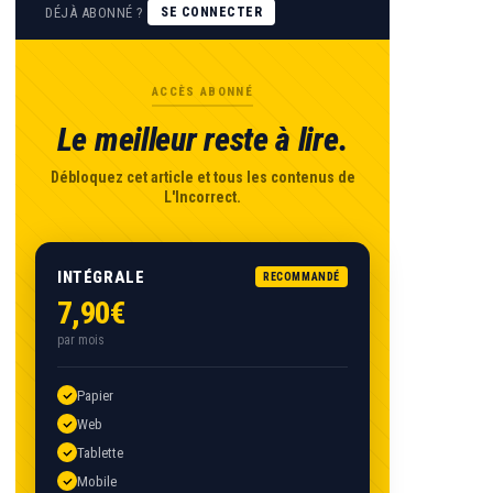
DÉJÀ ABONNÉ ?
SE CONNECTER
ACCÈS ABONNÉ
Le meilleur reste à lire.
Débloquez cet article et tous les contenus de
L'Incorrect.
INTÉGRALE
RECOMMANDÉ
7,90€
par mois
Papier
Web
Tablette
Mobile