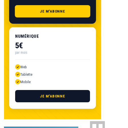
JE M'ABONNE
NUMÉRIQUE
5€
par mois
Web
Tablette
Mobile
JE M'ABONNE