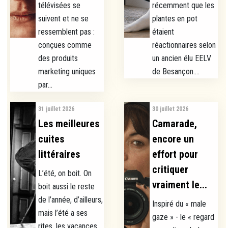
télévisées se
récemment que les
suivent et ne se
plantes en pot
ressemblent pas :
étaient
conçues comme
réactionnaires selon
des produits
un ancien élu EELV
marketing uniques
de Besançon....
par...
31 juillet 2026
30 juillet 2026
Les meilleures
Camarade,
cuites
encore un
littéraires
effort pour
critiquer
L’été, on boit. On
vraiment le...
boit aussi le reste
de l’année, d’ailleurs,
Inspiré du « male
mais l’été a ses
gaze » - le « regard
rites, les vacances...