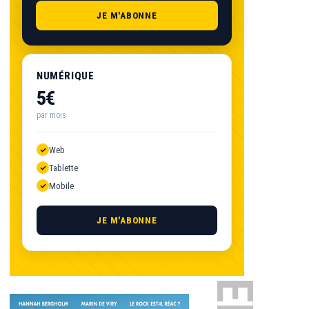
JE M'ABONNE
NUMÉRIQUE
5€
par mois
Web
Tablette
Mobile
JE M'ABONNE