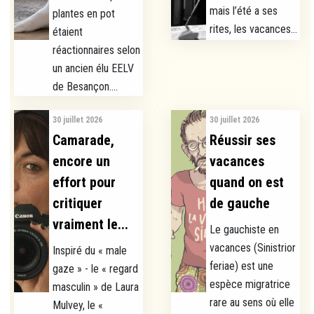
mais l’été a ses
plantes en pot
rites, les vacances...
étaient
réactionnaires selon
un ancien élu EELV
de Besançon....
30 juillet 2026
30 juillet 2026
Camarade,
Réussir ses
encore un
vacances
effort pour
quand on est
critiquer
de gauche
vraiment le...
Le gauchiste en
vacances (Sinistrior
Inspiré du « male
feriae) est une
gaze » - le « regard
espèce migratrice
masculin » de Laura
rare au sens où elle
Mulvey, le «