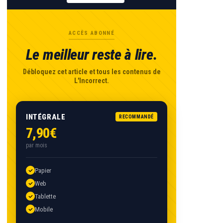
ACCÈS ABONNÉ
Le meilleur reste à lire.
Débloquez cet article et tous les contenus de
L'Incorrect.
INTÉGRALE
RECOMMANDÉ
7,90€
par mois
Papier
Web
Tablette
Mobile