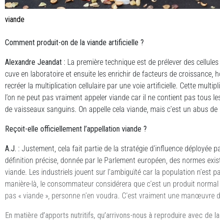
viande
Comment produit-on de la viande artificielle ?
Alexandre Jeandat :
La première technique est de prélever des cellule
cuve en laboratoire et ensuite les enrichir de facteurs de croissance, 
recréer la multiplication cellulaire par une voie artificielle. Cette multip
l’on ne peut pas vraiment appeler viande car il ne contient pas tous le
de vaisseaux sanguins. On appelle cela viande, mais c’est un abus de
Reçoit-elle officiellement l’
appellation viande
?
A.J. :
Justement, cela fait partie de la stratégie d’influence déployée p
définition précise, donnée par le Parlement européen, des normes exist
viande. Les industriels jouent sur l’ambiguïté car la population n’est 
manière-là, le consommateur considérera que c’est un produit normal 
pas « viande », personne n’en voudra. C’est vraiment une manœuvre d’
En matière d’apports nutritifs, qu’arrivons-nous à reproduire avec de la 