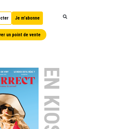
cter
Je m'abonne
er un point de vente
EN KIOSQUE