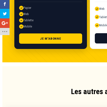
Papier
Web
Web
Tablet
Tablette
Mobil
Mobile
JE M'ABONNE
Les autres 