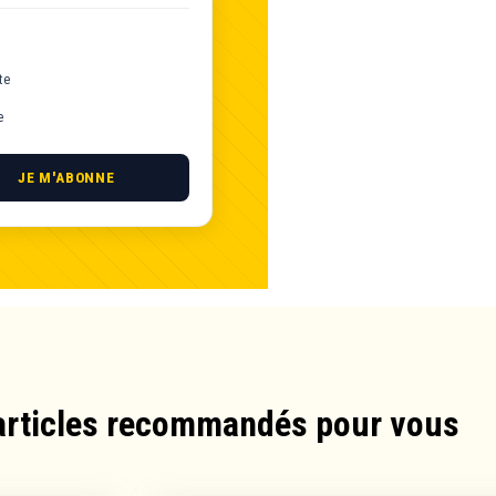
te
e
JE M'ABONNE
articles recommandés pour vous​