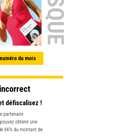
 numéro du mois
incorrect
et défiscalisez !
e partenaire
 pouvez obtenir une
 de 66% du montant de