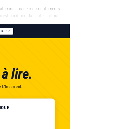
 vitamines ou de macronutriments.
ui est nocif pour la santé, surtout
ECTER
à lire.
 L'Incorrect.
IQUE