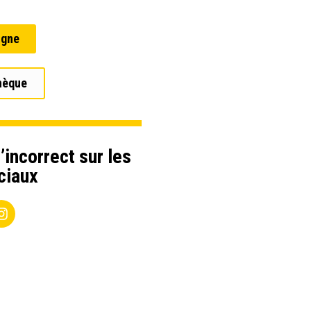
igne
hèque
’incorrect sur les
ciaux