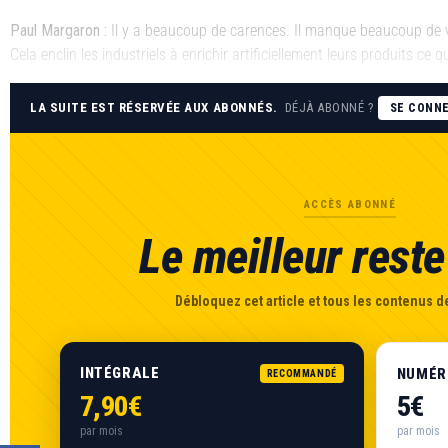
Paul Margaron
:
Il y a beaucoup de carences. Il manque beaucoup de
Cela enclin les industriels à enrichir artificiellement leurs produits ce q
LA SUITE EST RÉSERVÉE AUX ABONNÉS.
DÉJÀ ABONNÉ ?
SE CONN
ACCÈS ABONNÉ
Le meilleur reste 
Débloquez cet article et tous les contenus de
INTÉGRALE
NUMÉR
RECOMMANDÉ
7,90€
5€
par mois
par mois