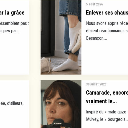
5 août 2026
ar la grâce
Enlever ses chauss
ressemblent pas :
Nous avons appris réce
ques par...
étaient réactionnaires 
Besançon....
30 juillet 2026
Camarade, encore 
vraiment le...
ée, d’ailleurs,
Inspiré du « male gaze 
Mulvey, le « bourgeois...