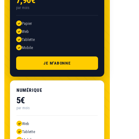
7,90€
par mois
Papier
Web
Tablette
Mobile
JE M'ABONNE
NUMÉRIQUE
5€
par mois
Web
Tablette