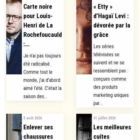
Carte noire
« Etty »
pour Louis-
d’Hagaï Levi :
Henri de La
dévorée par la
Rochefoucauld
grâce
:...
Les séries
télévisées se
Je n’ai pas toujours
suivent et ne se
été radicalisé.
ressemblent pas :
Comme tout le
conçues comme
monde, j’ai d’abord
des produits
aimé l’été. C’était la
marketing uniques
saison des...
par...
5 août 2026
31 juillet 2026
Enlever ses
Les meilleures
chaussures
cuites