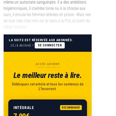
même un autocrate sanguinaire. Il a des ambitions
hégémoniques, il s’exhibe torse nu à la chasse aux
ours, il envoie les femmes libérées en prison. Mais rien
de tout cela n’est mis sur le tapis à la FLV, ici point de
débat fâcheux
LA SUITE EST RÉSERVÉE AUX ABONNÉS.
DÉJÀ ABONNÉ ?
SE CONNECTER
ACCÈS ABONNÉ
Le meilleur reste à lire.
Débloquez cet article et tous les contenus de
L'Incorrect.
INTÉGRALE
RECOMMANDÉ